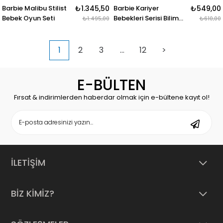
Barbie Malibu Stilist
₺1.345,50
Barbie Kariyer
₺549,00
Bebek Oyun Seti
Bebekleri Serisi Bilim
₺1.495,00
₺610,00
İnsanı
1
2
3
...
12
>
E-BÜLTEN
Fırsat & indirimlerden haberdar olmak için e-bültene kayıt ol!
İLETİŞİM
BİZ KİMİZ?