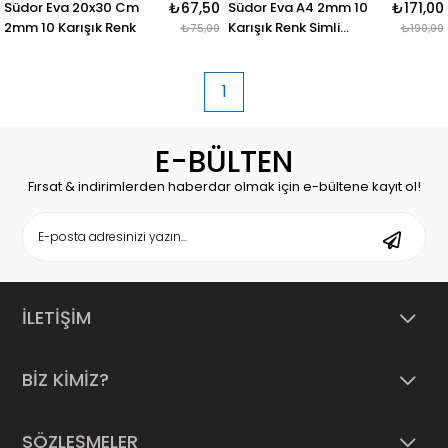
Südor Eva 20x30 Cm
₺67,50
Südor Eva A4 2mm 10
₺171,00
2mm 10 Karışık Renk
Karışık Renk Simli
₺75,00
₺190,00
Yapışkanlı
1
E-BÜLTEN
Fırsat & indirimlerden haberdar olmak için e-bültene kayıt ol!
İLETİŞİM
BİZ KİMİZ?
SÖZLEŞMELER