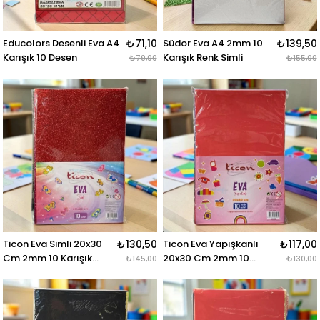
Educolors Desenli Eva A4
₺71,10
Südor Eva A4 2mm 10
₺139,50
Karışık 10 Desen
Karışık Renk Simli
₺79,00
₺155,00
Ticon Eva Simli 20x30
₺130,50
Ticon Eva Yapışkanlı
₺117,00
Cm 2mm 10 Karışık
20x30 Cm 2mm 10
₺145,00
₺130,00
Renk
Karışık Renk