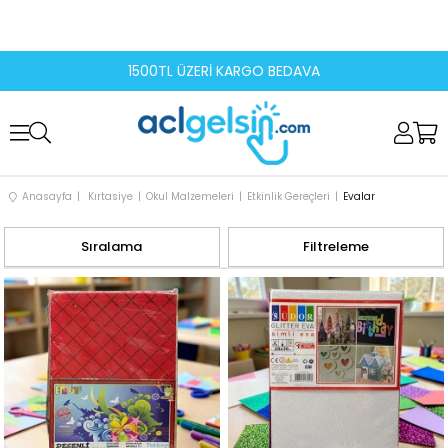
1500TL ÜZERİ KARGO BEDAVA
Anasayfa
Kırtasiye
Okul Malzemeleri
Etkinlik Gereçleri
Evalar
Sıralama
Filtreleme