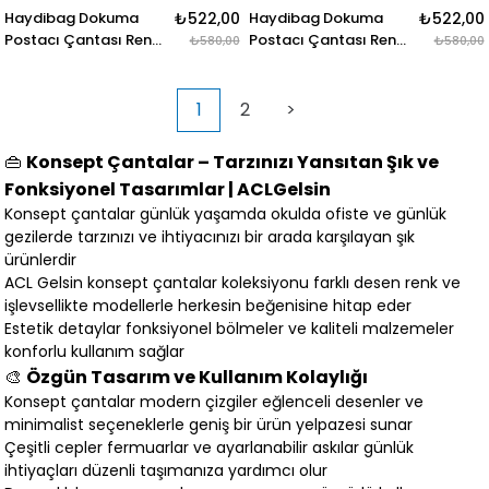
Haydibag Dokuma
₺522,00
Haydibag Dokuma
₺522,00
Postacı Çantası Renkli
Postacı Çantası Renkli
₺580,00
₺580,00
Floral
Şehir
1
2
>
👜
Konsept Çantalar – Tarzınızı Yansıtan Şık ve
Fonksiyonel Tasarımlar | ACLGelsin
Konsept çantalar günlük yaşamda okulda ofiste ve günlük
gezilerde tarzınızı ve ihtiyacınızı bir arada karşılayan şık
ürünlerdir
ACL Gelsin konsept çantalar koleksiyonu farklı desen renk ve
işlevsellikte modellerle herkesin beğenisine hitap eder
Estetik detaylar fonksiyonel bölmeler ve kaliteli malzemeler
konforlu kullanım sağlar
🎨
Özgün Tasarım ve Kullanım Kolaylığı
Konsept çantalar modern çizgiler eğlenceli desenler ve
minimalist seçeneklerle geniş bir ürün yelpazesi sunar
Çeşitli cepler fermuarlar ve ayarlanabilir askılar günlük
ihtiyaçları düzenli taşımanıza yardımcı olur