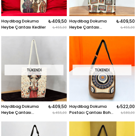
Haydibag Dokuma
₺409,50
Haydibag Dokuma
₺409,50
Heybe Çantası Kediler
Heybe Çantası
₺455,00
₺455,00
Kasetler
TÜKENDI
TÜKENDI
Haydibag Dokuma
₺409,50
Haydibag Dokuma
₺522,00
Heybe Çantası
Postacı Çantası Boho
₺455,00
₺580,00
Zerafet
Mandala