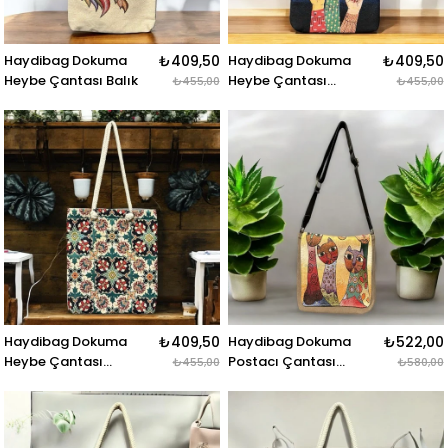
Haydibag Dokuma
₺409,50
Haydibag Dokuma
₺409,50
Heybe Çantası Balık
Heybe Çantası
₺455,00
₺455,00
Harmoni İfadeleri
Haydibag Dokuma
₺409,50
Haydibag Dokuma
₺522,00
Heybe Çantası
Postacı Çantası
₺455,00
₺580,00
Doğanın Renkleri
Kediler