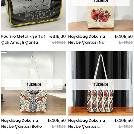
TÜKENDI
Fournio Metalik Şeffaf
₺315,00
Haydibag Dokuma
₺409,50
Çok Amaçlı Çanta
Heybe Çantası Nar
₺350,00
₺455,00
TÜKENDI
TÜKENDI
Haydibag Dokuma
₺409,50
Haydibag Dokuma
₺409,50
Heybe Çantası Boho
Heybe Çantası
₺455,00
₺455,00
Bohemian Floral