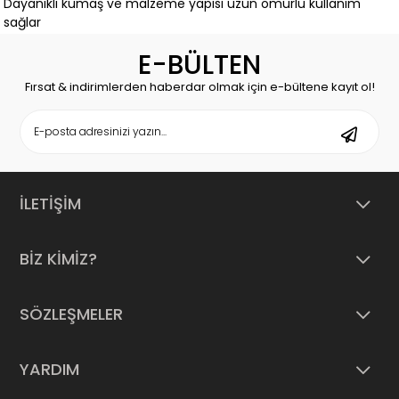
Dayanıklı kumaş ve malzeme yapısı uzun ömürlü kullanım
sağlar
👩‍👧‍👦
Her Yaşa ve Tarza Uygun
E-BÜLTEN
Çocuklardan gençlere yetişkinlere kadar farklı zevklere uygun
seçenekler bulunur
Fırsat & indirimlerden haberdar olmak için e-bültene kayıt ol!
Okul çantası günlük kullanım çanta seyahat ve hobi çantası
olarak ideal çözümler sunar
Hem işlevsel hem de görsel olarak dikkat çeken modeller
seçenekler arasında yer alır
🛡️
Güvenli Alışveriş ve Hızlı Teslimat | ACLGelsin
İLETİŞİM
ACL Gelsin güvenli ödeme altyapısı hızlı kargo ve özenli
paketleme ile konsept çanta alışverişinizi kolay ve güvenli hale
getirir
BİZ KİMİZ?
Kaliteli ürün uygun fiyat ve müşteri memnuniyeti odaklı hizmet
anlayışıyla konsept çantalar ACLGelsin de sizi bekliyor
SÖZLEŞMELER
YARDIM