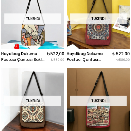
TÜKENDI
TÜKENDI
Haydibag Dokuma
₺522,00
Haydibag Dokuma
₺522,00
Postacı Çantası Saklı
Postacı Çantası
₺580,00
₺580,00
Dost
Otantik Bohem
TÜKENDI
TÜKENDI