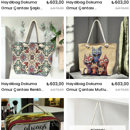
Haydibag Dokuma
₺603,00
Haydibag Dokuma
₺603,00
Omuz Çantası Şaşkın
Omuz Çantası
₺670,00
₺670,00
Kediler
Doğanın Dansı
Haydibag Dokuma
₺603,00
Haydibag Dokuma
₺603,00
Omuz Çantası Renkli
Omuz Çantası Mutlu
₺670,00
₺670,00
Floral
Kediler