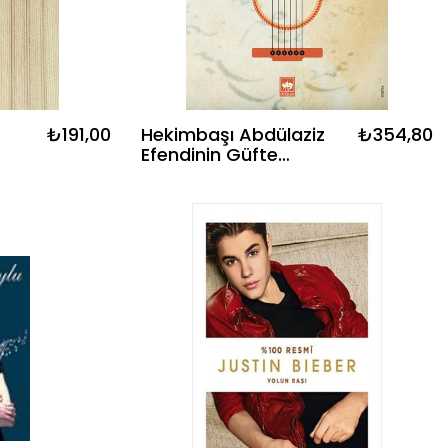
₺191,00
Hekimbaşı Abdülaziz
₺354,80
Efendinin Güfte
Mecmuasındaki
Şarkılar