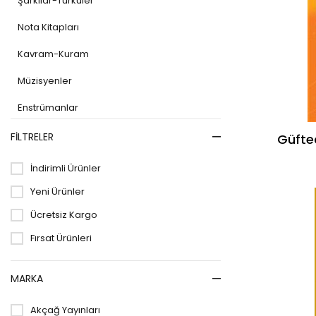
Şarkılar-Türküler
Nota Kitapları
Kavram-Kuram
Müzisyenler
Enstrümanlar
Siyaset
FILTRELER
Güfte
Çocuk Kitapları
İndirimli Ürünler
Eğitim
Yeni Ürünler
Eğitim-Hazırlık-Yardımcı Kitap
Ücretsiz Kargo
Fırsat Ürünleri
Din
Edebiyat
MARKA
Diğer Dildeki Yayınlar
Akçağ Yayınları