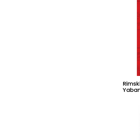
Rimsk
Yaban 
Rus Be