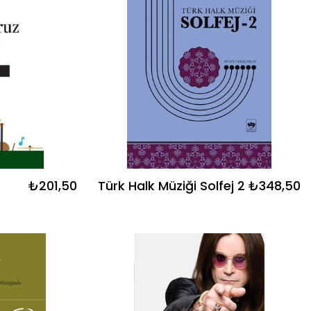
₺201,50
Türk Halk Müziği Solfej 2
₺348,50