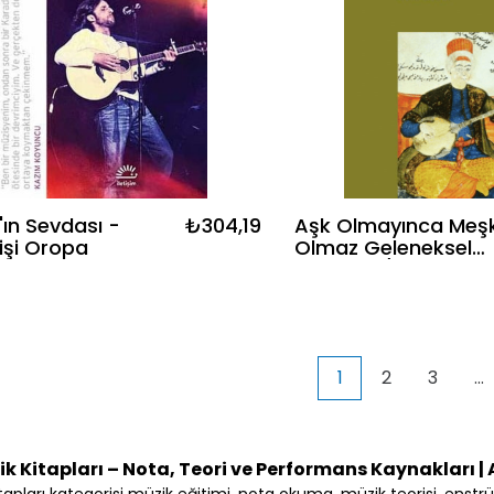
ın Sevdası -
₺304,19
Aşk Olmayınca Meş
işi Oropa
Olmaz Geleneksel
Osmanlı / Türk
Müziğinde Öğretim 
İntikal
1
2
3
...
k Kitapları – Nota, Teori ve Performans Kaynakları |
tapları kategorisi müzik eğitimi, nota okuma, müzik teorisi, enst