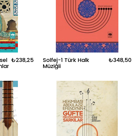
₺238,25
Solfej-1 Türk Halk
₺348,50
nlar
Müziğii