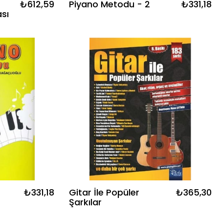
₺612,59
Piyano Metodu - 2
₺331,18
sı
₺331,18
Gitar İle Popüler
₺365,30
Şarkılar