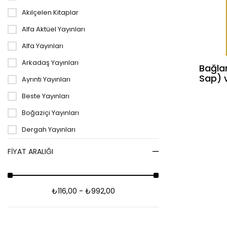
Tarih
Akılçelen Kitaplar
spor
Alfa Aktüel Yayınları
İslam
Alfa Yayınları
Dergi
Arkadaş Yayınları
Bağla
Sap) 
Ayrıntı Yayınları
Sağlık-Tıp
Müziği
Beste Yayınları
Kültür
Boğaziçi Yayınları
Sınavlar
Dergah Yayınları
Felsefe-Düşünce
Doruk Yayınları
FIYAT ARALIĞI
Diğer
Eğiten Kitap
Sosyoloji
Epsilon Yayınları
₺116,00 - ₺992,00
Everest Yayınları
Kategorisiz
Girdap Kitap
Sinema-Tiyatro