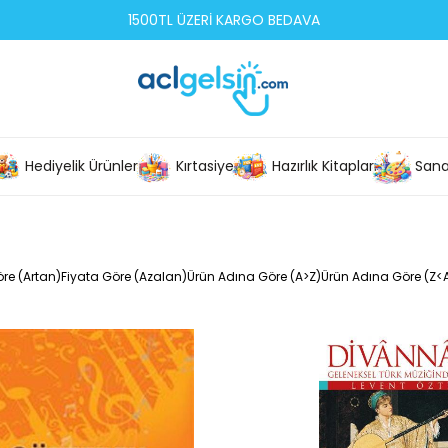
1500TL ÜZERİ KARGO BEDAVA
Hediyelik Ürünler
Kırtasiye
Hazırlık Kitapları
Sana
re (Artan)
Fiyata Göre (Azalan)
Ürün Adına Göre (A>Z)
Ürün Adına Göre (Z<