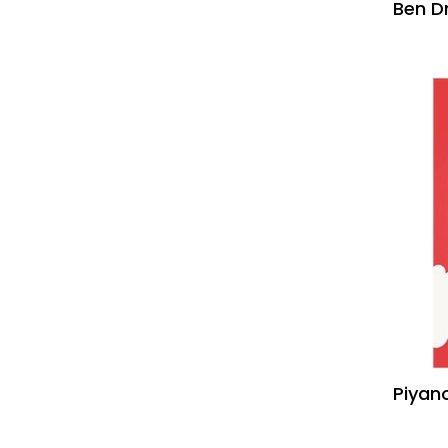
Ben Dr
Şehir Kitapları
Spor
Piyan