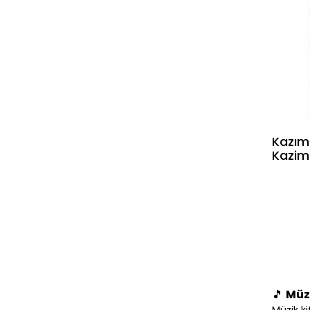
Kazım'
Kazim
🎵
Müzi
Müzik ki