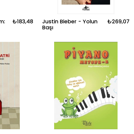
m:
₺183,48
Justin Bieber - Yolun
₺269,07
Başı