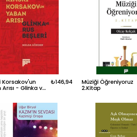
i Korsakov'un
₺146,94
Müziği Öğreniyoruz
Arısı - Glinka ve
2.Kitap
şleri