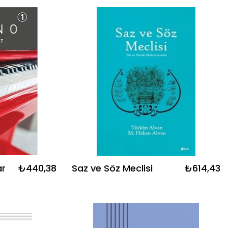
ar
₺440,38
Saz ve Söz Meclisi
₺614,43