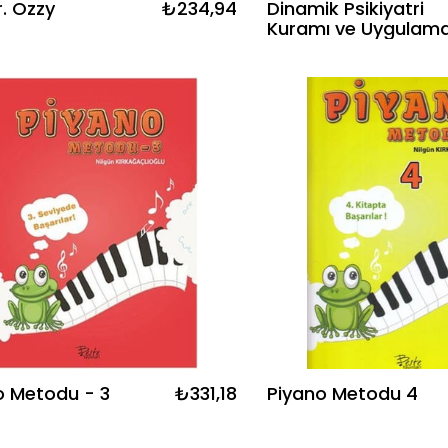
. Ozzy
₺234,94
Dinamik Psikiyatri
Kuramı ve Uygulama
o Metodu - 3
₺331,18
Piyano Metodu 4