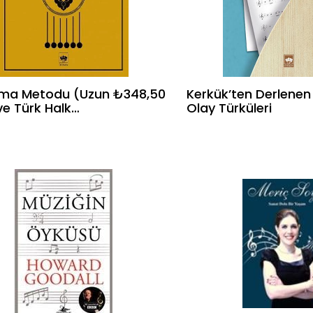
ma Metodu (Uzun
₺348,50
Kerkük’ten Derlenen
ve Türk Halk
Olay Türküleri
 Nazariyatı