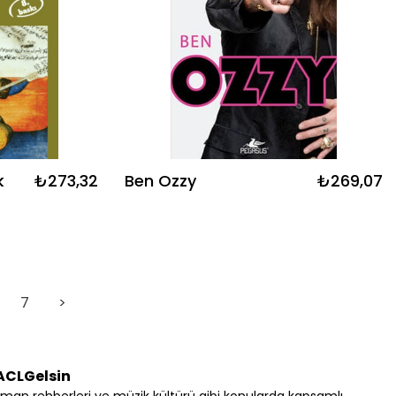
k
₺273,32
Ben Ozzy
₺269,07
ve
7
>
 ACLGelsin
rüman rehberleri ve müzik kültürü gibi konularda kapsamlı