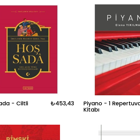
da - Ciltli
₺453,43
Piyano - 1 Repertuv
Kitabı