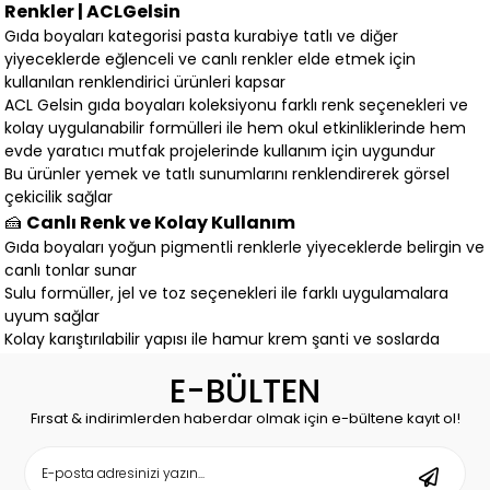
Renkler | ACLGelsin
Gıda boyaları kategorisi pasta kurabiye tatlı ve diğer
yiyeceklerde eğlenceli ve canlı renkler elde etmek için
kullanılan renklendirici ürünleri kapsar
ACL Gelsin gıda boyaları koleksiyonu farklı renk seçenekleri ve
kolay uygulanabilir formülleri ile hem okul etkinliklerinde hem
evde yaratıcı mutfak projelerinde kullanım için uygundur
Bu ürünler yemek ve tatlı sunumlarını renklendirerek görsel
çekicilik sağlar
🍰
Canlı Renk ve Kolay Kullanım
Gıda boyaları yoğun pigmentli renklerle yiyeceklerde belirgin ve
canlı tonlar sunar
Sulu formüller, jel ve toz seçenekleri ile farklı uygulamalara
uyum sağlar
Kolay karıştırılabilir yapısı ile hamur krem şanti ve soslarda
pratik kullanım sağlar
E-BÜLTEN
👩‍🍳
Okul Etkinlikleri ve Evde Mutfak Çalışmaları
İçin Uygun
Fırsat & indirimlerden haberdar olmak için e-bültene kayıt ol!
Gıda boyaları okul projelerinde
Yaratıcı yemek ve pasta dekorasyon çalışmalarında
Evde aile ile geçirilen zamanlarda eğlenceli mutfak