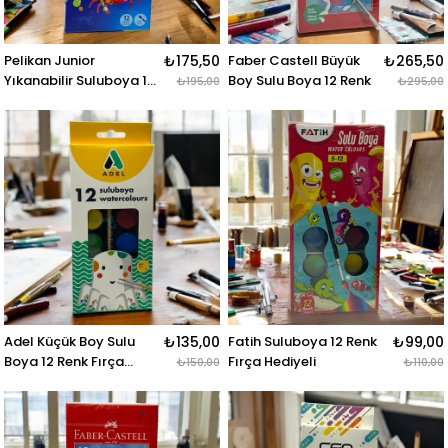
Pelikan Junior
₺175,50
Faber Castell Büyük
₺265,50
Yıkanabilir Suluboya 12
Boy Sulu Boya 12 Renk
₺195,00
₺295,00
Renk
Adel Küçük Boy Sulu
₺135,00
Fatih Suluboya 12 Renk
₺99,00
Boya 12 Renk Fırça
Fırça Hediyeli
₺150,00
₺110,00
Hediyeli