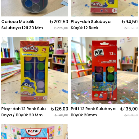
Carioca Metalik
₺202,50
Play-doh Suluboya
₺94,50
Suluboya 12li 30 Mm
Küçük 12 Renk
₺225,00
₺105,00
Play-doh 12 Renk Sulu
₺126,00
Pritt 12 Renk Suluboya
₺135,00
Boya / Büyük 28 Mm
Büyük 28mm
₺140,00
₺150,00