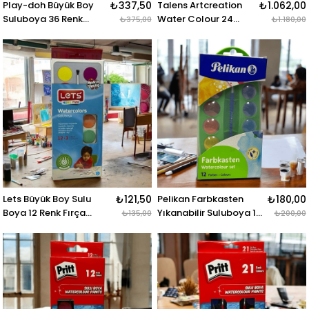
Play-doh Büyük Boy
₺337,50
Talens Artcreation
₺1.062,00
Suluboya 36 Renk
Water Colour 24
₺375,00
₺1.180,00
23mm
Renk 12ml Tüp Sulu
Boya
Lets Büyük Boy Sulu
₺121,50
Pelikan Farbkasten
₺180,00
Boya 12 Renk Fırça
Yıkanabilir Suluboya 12
₺135,00
₺200,00
Hediyeli
Renk