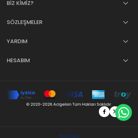
paketleme ile sulu boya alışverişini kolay ve güvenli hale getirir
BİZ KİMİZ?
Kaliteli ürün uygun fiyat ve müşteri memnuniyeti odaklı hizmet
anlayışıyla sulu boyalar ACLGelsin de seni bekliyor
SÖZLEŞMELER
YARDIM
HESABIM
© 2020-2026 Aclgelsin Tüm Hakları Saklıdır.