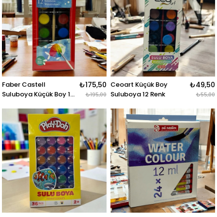
Faber Castell
₺175,50
Ceoart Küçük Boy
₺49,50
Suluboya Küçük Boy 12
Suluboya 12 Renk
₺195,00
₺55,00
Renk