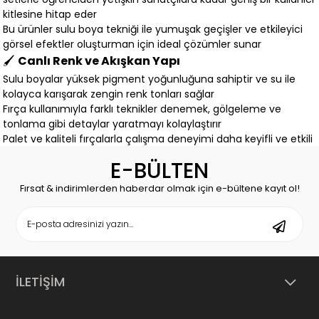
kitlesine hitap eder
Bu ürünler sulu boya tekniği ile yumuşak geçişler ve etkileyici
görsel efektler oluşturman için ideal çözümler sunar
🖌️
Canlı Renk ve Akışkan Yapı
Sulu boyalar yüksek pigment yoğunluğuna sahiptir ve su ile
kolayca karışarak zengin renk tonları sağlar
Fırça kullanımıyla farklı teknikler denemek, gölgeleme ve
tonlama gibi detaylar yaratmayı kolaylaştırır
Palet ve kaliteli fırçalarla çalışma deneyimi daha keyifli ve etkili
hale gelir
E-BÜLTEN
🎒
Okuldan Sanat Atölyesine Uygun
Sulu boyalar okul sanat derslerinde projeler için
Fırsat & indirimlerden haberdar olmak için e-bültene kayıt ol!
Evde hobi ve kişisel çizim çalışmalarında
Atölye ve kurs ortamlarında pratik ve yaratıcı boya çözümleri
sunar
Farklı boyut ve renk setleri ile her yaş grubuna uygun
seçenekler bulunur
🛡️
Güvenli Alışveriş ve Hızlı Teslimat | ACLGelsin
İLETİŞİM
ACL Gelsin güvenli ödeme altyapısı hızlı kargo ve özenli