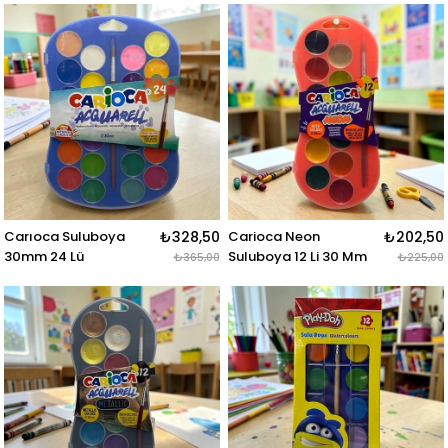
Carıoca Suluboya
₺328,50
Carioca Neon
₺202,50
30mm 24 Lü
Suluboya 12 Li 30 Mm
₺365,00
₺225,00