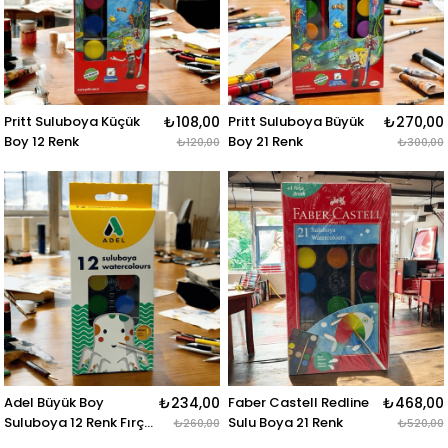
Pritt Suluboya Küçük
₺108,00
Pritt Suluboya Büyük
₺270,00
Boy 12 Renk
Boy 21 Renk
₺120,00
₺300,00
Adel Büyük Boy
₺234,00
Faber Castell Redline
₺468,00
Suluboya 12 Renk Fırça
Sulu Boya 21 Renk
₺260,00
₺520,00
Hediyeli