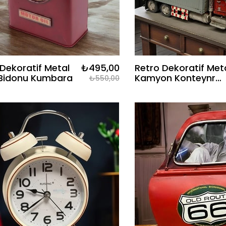
 Dekoratif Metal
₺495,00
Retro Dekoratif Met
 Bidonu Kumbara
Kamyon Konteynr
₺550,00
Çerçeve