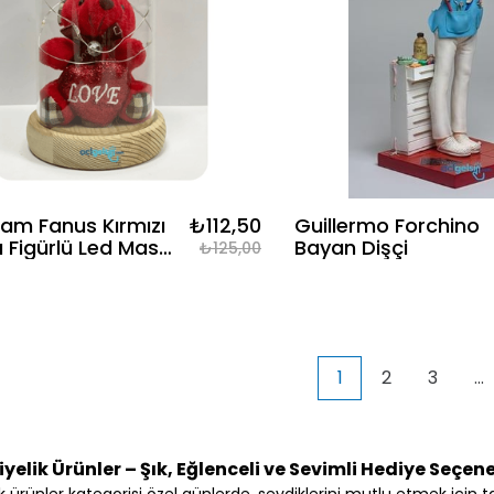
 Cam Fanus Kırmızı
₺112,50
Guillermo Forchino
 Figürlü Led Masa
Bayan Dişçi
₺125,00
sı 805
1
2
3
...
yelik Ürünler – Şık, Eğlenceli ve Sevimli Hediye Seçene
k ürünler kategorisi özel günlerde, sevdiklerini mutlu etmek için tas