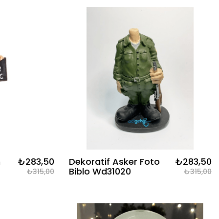
n
₺283,50
Dekoratif Asker Foto
₺283,50
Biblo Wd31020
₺315,00
₺315,00