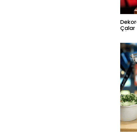
İmeks
Dekor
Çalar 
5/s