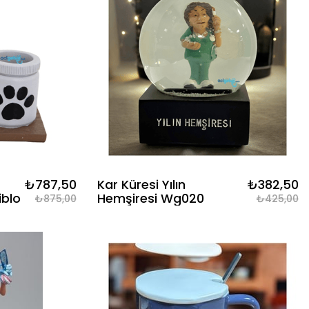
₺787,50
Kar Küresi Yılın
₺382,50
iblo
Hemşiresi Wg020
₺875,00
₺425,00