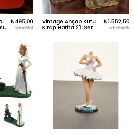
al
₺495,00
Vintage Ahşap Kutu
₺1.552,50
sı
Kitap Harita 2'li Set
₺550,00
₺1.725,00