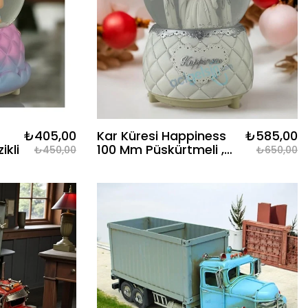
₺405,00
Kar Küresi Happiness
₺585,00
ikli
100 Mm Püskürtmeli ,
₺450,00
₺650,00
Işıklı , Müzikli