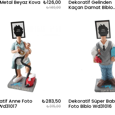
 Metal Beyaz Kova
₺126,00
Dekoratif Gelinden
Kaçan Damat Biblo
₺140,00
Wd72009
atif Anne Foto
₺283,50
Dekoratif Süper Ba
 Wd31017
Foto Biblo Wd31016
₺315,00