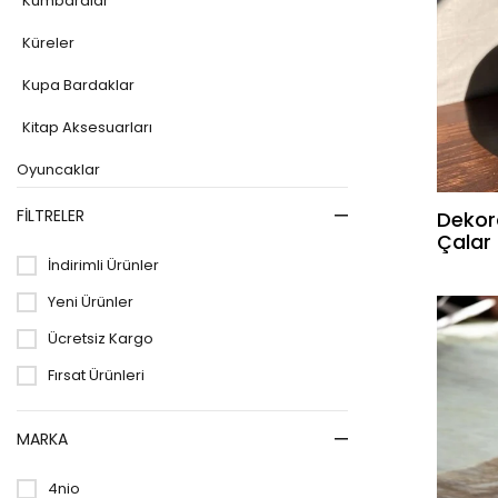
Kumbaralar
Küreler
Kupa Bardaklar
Kitap Aksesuarları
Oyuncaklar
Kitaplar
FILTRELER
Dekor
Çalar
Sanatsal ve Hobi Ürünleri
İndirimli Ürünler
Fırsat Ürünleri
Yeni Ürünler
Anakategori olmayan alt kategorieri
Ücretsiz Kargo
Fırsat Ürünleri
Kırtasiye
Kültür Kitapları
MARKA
Oyuncaklar
4nio