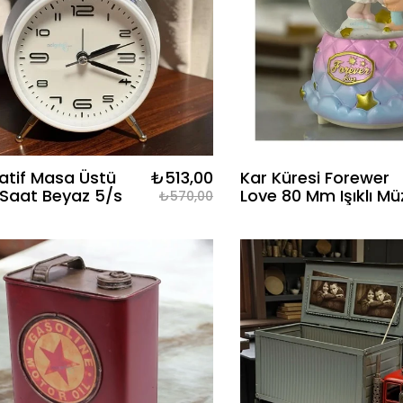
atif Masa Üstü
₺513,00
Kar Küresi Forewer
 Saat Beyaz 5/s
Love 80 Mm Işıklı Müz
₺570,00