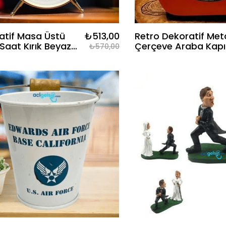
atif Masa Üstü
₺513,00
Retro Dekoratif Met
Saat Kırık Beyaz
Çerçeve Araba Kapı
₺570,00
Temalı