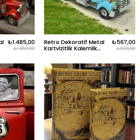
al
₺1.485,00
Retro Dekoratif Metal
₺567,00
Kartvizitlik Kalemlik
₺1.650,00
₺630,00
Kamyon