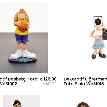
atif Basketçi Foto
₺126,00
Dekoratif Öğretme
 Wd31002
Foto Biblo Wd31018
₺140,00