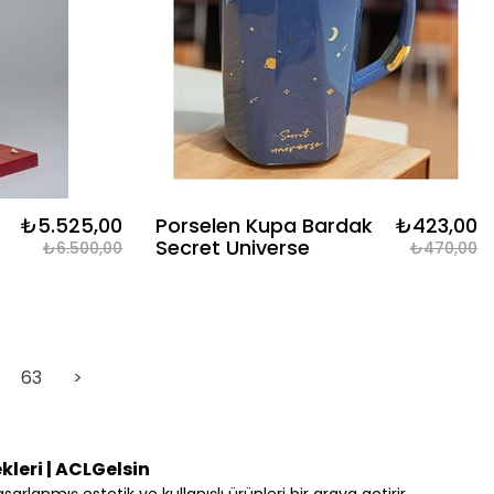
₺5.525,00
Porselen Kupa Bardak
₺423,00
Secret Universe
₺6.500,00
₺470,00
63
>
kleri | ACLGelsin
arlanmış estetik ve kullanışlı ürünleri bir araya getirir