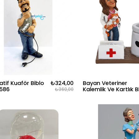
tif Kuaför Biblo
₺324,00
Bayan Veteriner
586
Kalemlik Ve Kartlık B
₺360,00