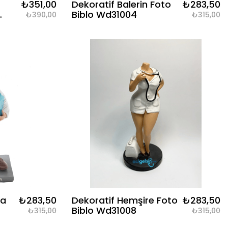
₺351,00
Dekoratif Balerin Foto
₺283,50
Biblo Wd31004
₺390,00
₺315,00
ba
₺283,50
Dekoratif Hemşire Foto
₺283,50
Biblo Wd31008
₺315,00
₺315,00