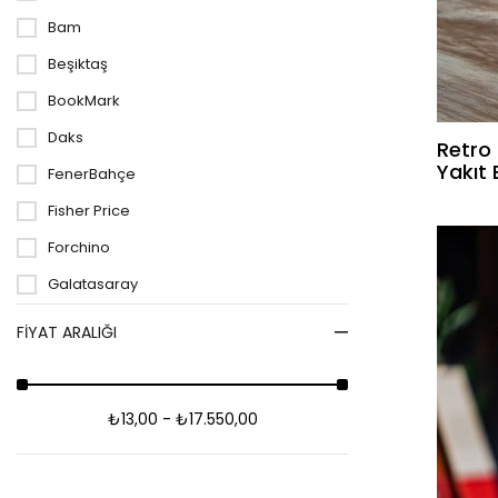
Fırsat Ürünleri
Bam
Beşiktaş
BookMark
Daks
Retro
Yakıt
FenerBahçe
Fisher Price
Forchino
Galatasaray
Gıpta
FIYAT ARALIĞI
Gifi
Gift Cloud
₺13,00 - ₺17.550,00
Gift Point
Gürbüz