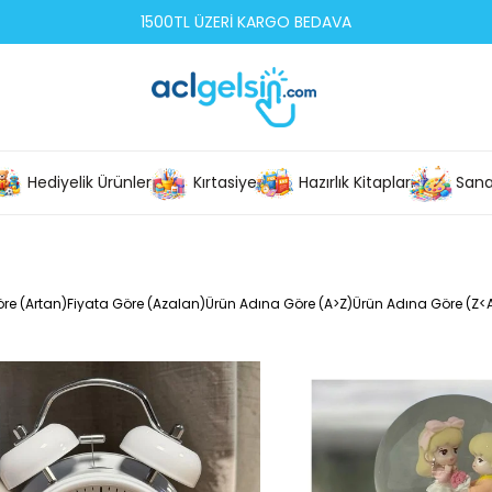
1500TL ÜZERİ KARGO BEDAVA
Hediyelik Ürünler
Kırtasiye
Hazırlık Kitapları
Sana
re (Artan)
Fiyata Göre (Azalan)
Ürün Adına Göre (A>Z)
Ürün Adına Göre (Z<