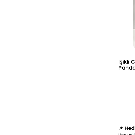
Işıklı
Panda
Lamba
📌
Hedi
Hediyeli