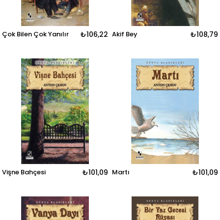
Çok Bilen Çok Yanılır
₺106,22
Akif Bey
₺108,79
Vişne Bahçesi
₺101,09
Martı
₺101,09