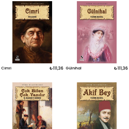
Cimri
₺111,36
Gülnihal
₺111,36