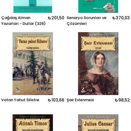
Çağdaş Alman
₺201,50
Senaryo Sorunları ve
₺370,03
Yazarları - Dullar (326)
Çözümleri
Vatan Yahut Silistre
₺103,66
Şair Evlenmesi
₺98,52