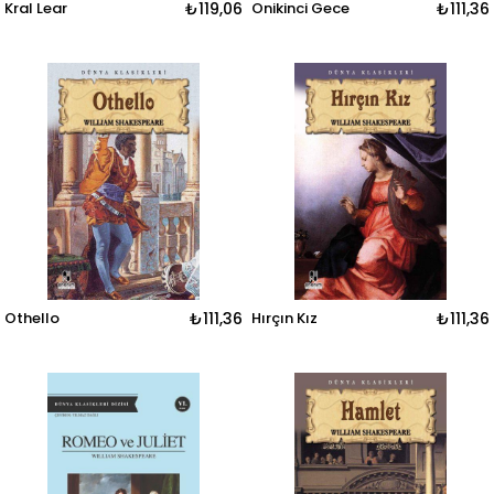
Kral Lear
₺119,06
Onikinci Gece
₺111,36
Othello
₺111,36
Hırçın Kız
₺111,36