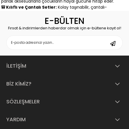
parlak aksesuarlarla çocukların hayal gücüne hitap eder.
🎒 Kılıflı ve Çantalı Setler:
Kolay taşınabilir, çantalı-
çekmeceli modellerle uzun süreli oyun imkânı sunar.
E-BÜLTEN
🧸 Yaşa Uygun Hobi Kitleri:
4 yaşından itibaren kullanılabilen
güvenli boncuk ve aparat setleri, el-göz koordinasyonu
Fırsat & indirimlerden haberdar olmak için e-bültene kayıt ol!
gelişimine destek verir.
💡 Neden Bu Setleri Tercih Etmelisiniz?
🎨 Yaratıcılık ve Stil:
Çocuklar kendi takılarını tasarlayıp
kullanarak kişisel ifade biçimlerini geliştirir.
🧠 El-Beceri Gelişimi:
Boncuk dizme, ip geçirme gibi
İLETİŞİM
aktiviteler ince motor becerilerini kuvvetlendirir.
👭 Sosyal Etkileşim:
Arkadaşlarla paylaşımlı oyunlara
dönüşebilir, takım çalışması ve paylaşma bilinci gelişir.
BİZ KİMİZ?
✅ Güvenli Üretim:
CE sertifikalı ve çocuklara uygun
malzemelerle üretilmiş setler tercih edilmiştir.
SÖZLEŞMELER
🛡️ ACLGelsin Güvencesiyle
ACLGelsin olarak, her takı seti oyuncak; gelişim odaklı yaklaşım
YARDIM
ve güvenli malzeme kriterleriyle değerlendirilir. Ürünlerimizin
güvenliği, uygun yaş sınırları ve kaliteli işçiliği ebeveynler için