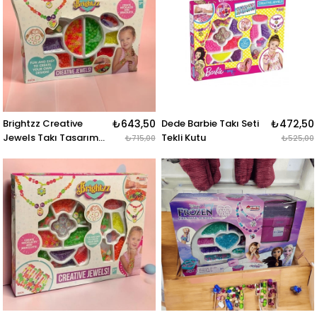
Brightzz Creative
₺643,50
Dede Barbie Takı Seti
₺472,50
Jewels Takı Tasarım
Tekli Kutu
₺715,00
₺525,00
Seti Küçük