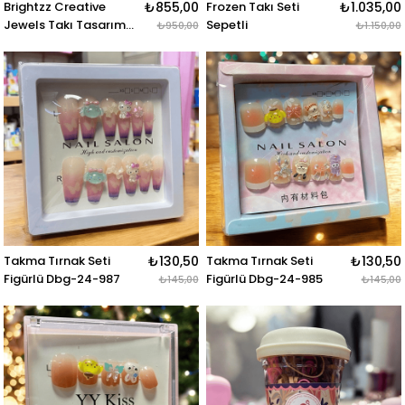
Brightzz Creative
₺855,00
Frozen Takı Seti
₺1.035,00
Jewels Takı Tasarım
Sepetli
₺950,00
₺1.150,00
Seti
Takma Tırnak Seti
₺130,50
Takma Tırnak Seti
₺130,50
Figürlü Dbg-24-987
Figürlü Dbg-24-985
₺145,00
₺145,00