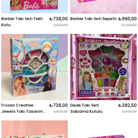
Barbie Takı Seti Tekli
₺738,00
Barbie Takı Seti Sepetli
₺990,00
Kutu
₺820,00
₺1.100,00
Frozen Creative
₺738,00
Dede Takı Seti
₺382,50
Jewels Takı Tasarım
Saklama Kutulu
₺820,00
₺425,00
Seti Tekli Kutu