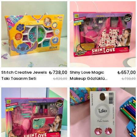
Stıtch Creative Jewels
₺738,00
Shiny Love Magic
₺657,00
Takı Tasarım Seti
Makeup Gözlüklü
₺820,00
₺730,00
Oyuncak Makyaj Seti