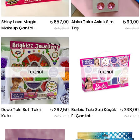
Shiny Love Magic
₺657,00
Abka Tako Askılı Sim
₺90,00
Makeup Çantalı
Taş
₺730,00
₺100,00
Oyuncak Makyaj Seti
TÜKENDI
TÜKENDI
Dede Takı Seti Tekli
₺292,50
Barbie Takı Seti Küçük
₺333,00
Kutu
El Çantalı
₺325,00
₺370,00