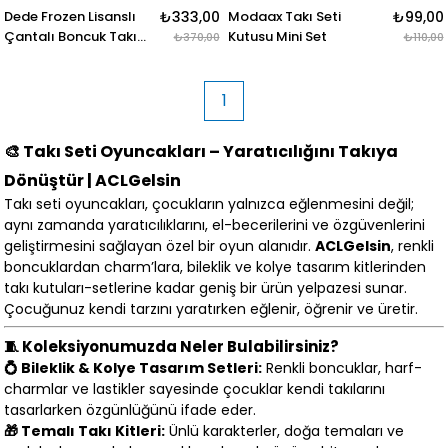
Dede Frozen Lisanslı
₺333,00
Modaax Takı Seti
₺99,00
Çantalı Boncuk Takı
Kutusu Mini Set
₺370,00
₺110,00
Seti
1
🎨 Takı Seti Oyuncakları – Yaratıcılığını Takıya
Dönüştür | ACLGelsin
Takı seti oyuncakları, çocukların yalnızca eğlenmesini değil;
aynı zamanda yaratıcılıklarını, el-becerilerini ve özgüvenlerini
geliştirmesini sağlayan özel bir oyun alanıdır.
ACLGelsin
, renkli
boncuklardan charm’lara, bileklik ve kolye tasarım kitlerinden
takı kutuları-setlerine kadar geniş bir ürün yelpazesi sunar.
Çocuğunuz kendi tarzını yaratırken eğlenir, öğrenir ve üretir.
🧵 Koleksiyonumuzda Neler Bulabilirsiniz?
💍 Bileklik & Kolye Tasarım Setleri:
Renkli boncuklar, harf-
charmlar ve lastikler sayesinde çocuklar kendi takılarını
tasarlarken özgünlüğünü ifade eder.
🎁 Temalı Takı Kitleri:
Ünlü karakterler, doğa temaları ve