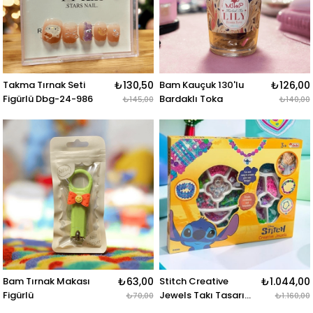
Takma Tırnak Seti
₺130,50
Bam Kauçuk 130'lu
₺126,00
Figürlü Dbg-24-986
Bardaklı Toka
₺145,00
₺140,00
Bam Tırnak Makası
₺63,00
Stitch Creative
₺1.044,00
Figürlü
Jewels Takı Tasarım
₺70,00
₺1.160,00
Seti