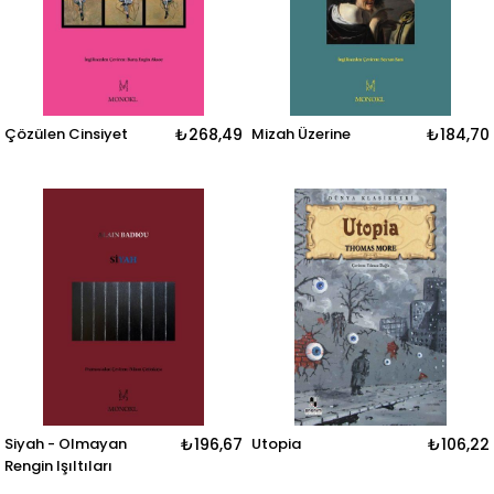
Çözülen Cinsiyet
₺268,49
Mizah Üzerine
₺184,70
Siyah - Olmayan
₺196,67
Utopia
₺106,22
Rengin Işıltıları