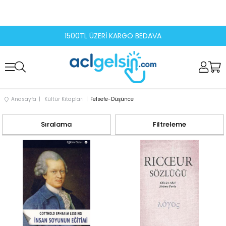
1500TL ÜZERİ KARGO BEDAVA
Anasayfa
Kültür Kitapları
Felsefe-Düşünce
Sıralama
Filtreleme