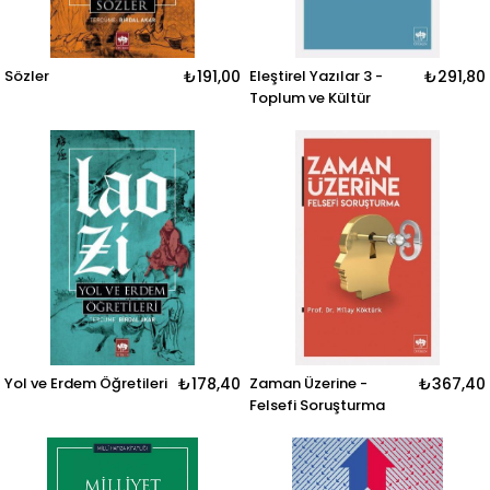
Sözler
₺191,00
Eleştirel Yazılar 3 -
₺291,80
Toplum ve Kültür
Yol ve Erdem Öğretileri
₺178,40
Zaman Üzerine -
₺367,40
Felsefi Soruşturma