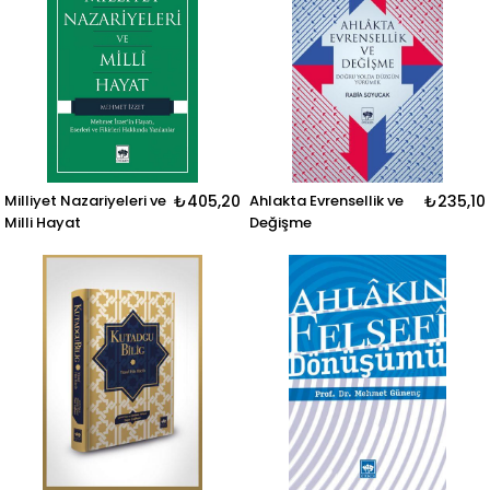
Milliyet Nazariyeleri ve
₺405,20
Ahlakta Evrensellik ve
₺235,10
Milli Hayat
Değişme