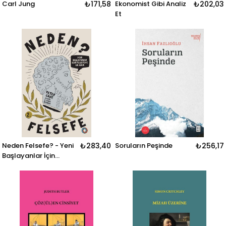
Carl Jung
₺171,58
Ekonomist Gibi Analiz
₺202,03
Et
Neden Felsefe? - Yeni
₺283,40
Soruların Peşinde
₺256,17
Başlayanlar İçin
Felsefeye İlk Adım