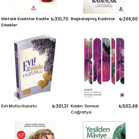
Metalik Kadınlar Kadife
₺310,70
Başkalaşmış Kadınlar
₺266,60
Erkekler
Evli Mutlu Huzurlu
₺301,31
Kadın: Sonsuz
₺503,48
Coğrafya