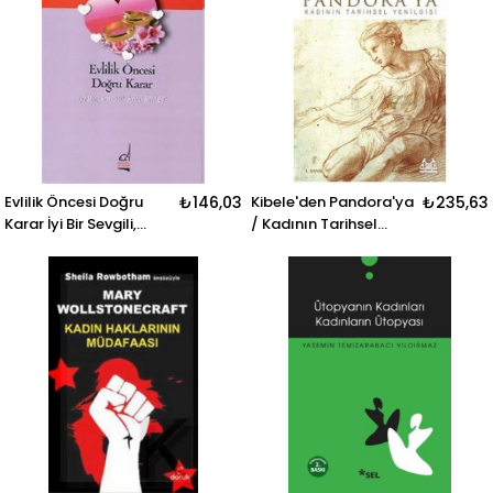
Evlilik Öncesi Doğru
₺146,03
Kibele'den Pandora'ya
₺235,63
Karar İyi Bir Sevgili,
/ Kadının Tarihsel
Kötü Bir Eş
Yenilgisi