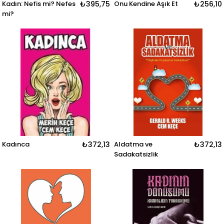
Kadın: Nefis mi? Nefes
₺395,75
Onu Kendine Aşık Et
₺256,10
mi?
Kadınca
₺372,13
Aldatma ve
₺372,13
Sadakatsizlik