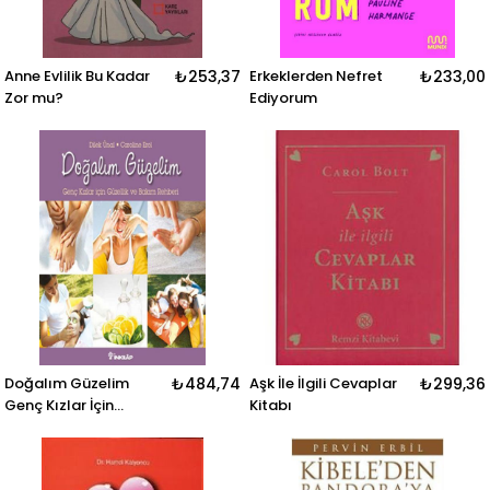
Anne Evlilik Bu Kadar
₺253,37
Erkeklerden Nefret
₺233,00
Zor mu?
Ediyorum
Doğalım Güzelim
₺484,74
Aşk İle İlgili Cevaplar
₺299,36
Genç Kızlar İçin
Kitabı
Güzellik ve Bakım
Rehberi