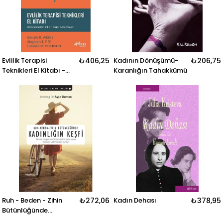
Evlilik Terapisi
₺406,25
Kadının Dönüşümü-
₺206,75
Teknikleri El Kitabı -
Karanlığın Tahakkümü
Uzmanlardan Etkili
Terapi Yöntemleri
Ruh - Beden - Zihin
₺272,06
Kadın Dehası
₺378,95
Bütünlüğünde
Kadınlığın Keşfi