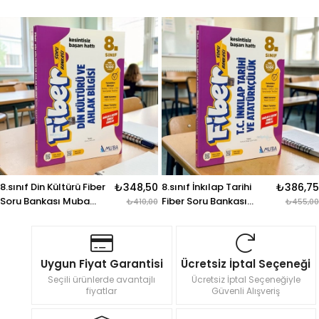
8.sınıf İnkılap Tarihi
₺386,75
8.sınıf Matematik Fiber
₺467,5
Fiber Soru Bankası
Soru Bankası Muba
₺455,00
₺550,0
Muba Yayınları
Yayınları
Uygun Fiyat Garantisi
Ücretsiz İptal Seçeneği
Seçili ürünlerde avantajlı
Ücretsiz İptal Seçeneğiyle
fiyatlar
Güvenli Alışveriş