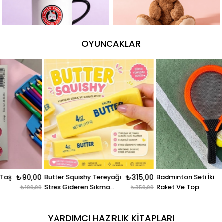
OYUNCAKLAR
Butter Squishy Tereyağı
₺315,00
Badminton Seti İki
₺396,0
Stres Gideren Sıkma
Raket Ve Top
₺350,00
₺440,0
Oyuncağı
YARDIMCI HAZIRLIK KITAPLARI