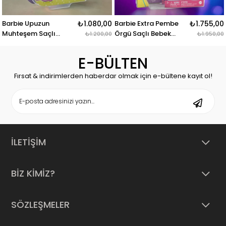
uzun
₺1.080,00
Barbie Extra Pembe
₺1.755,00
Barbie Şık
 Saçlı
Örgü Saçlı Bebek
Pembe Elbi
₺1.200,00
₺1.950,00
Gxf09
E-BÜLTEN
Fırsat & indirimlerden haberdar olmak için e-bültene kayıt ol!
İLETİŞİM
BİZ KİMİZ?
SÖZLEŞMELER