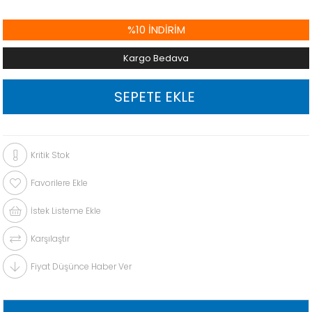
%
10
İNDIRIM
Kargo Bedava
Kritik Stok
Favorilere Ekle
İstek Listeme Ekle
Karşılaştır
Fiyat Düşünce Haber Ver