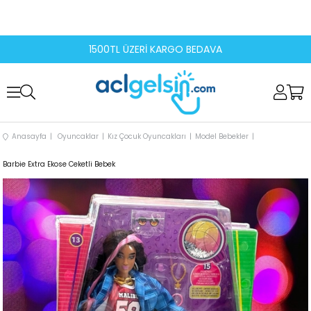
1500TL ÜZERİ KARGO BEDAVA
Anasayfa
Oyuncaklar
Kız Çocuk Oyuncakları
Model Bebekler
Barbie Extra Ekose Ceketli Bebek