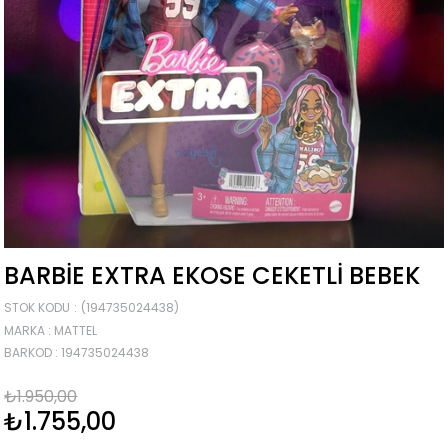
BARBIE EXTRA EKOSE CEKETLI BEBEK
STOK KODU
(194735024438)
MARKA
:
MATTEL
BARKOD
:
194735024438
₺1.950,00
₺1.755,00