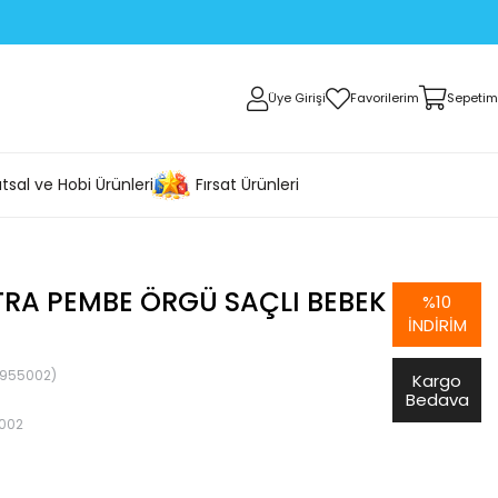
Üye Girişi
Favorilerim
Sepetim
tsal ve Hobi Ürünleri
Fırsat Ürünleri
TRA PEMBE ÖRGÜ SAÇLI BEBEK
%
10
İNDIRIM
1955002)
Kargo
Bedava
002