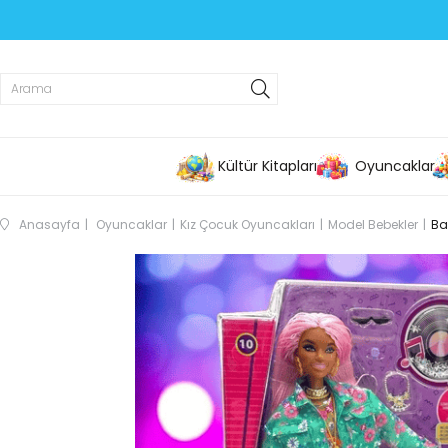
Kültür Kitapları
Oyuncaklar
Anasayfa
Oyuncaklar
Kız Çocuk Oyuncakları
Model Bebekler
Ba