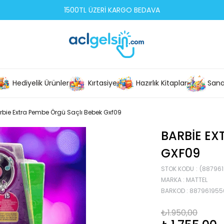
1500TL ÜZERİ KARGO BEDAVA
Hediyelik Ürünler
Kırtasiye
Hazırlık Kitapları
Sana
rbie Extra Pembe Örgü Saçlı Bebek Gxf09
BARBIE EX
GXF09
STOK KODU
(88796
MARKA
:
MATTEL
BARKOD
:
887961955
₺1.950,00