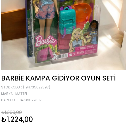
BARBIE KAMPA GIDIYOR OYUN SETI
STOK KODU
(194735022397)
MARKA
:
MATTEL
BARKOD
:
194735022397
₺1.360,00
₺1.224,00