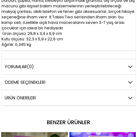
Dürbün, şapka, harita, besleyici atıştırmalık granola, diş fırçası ve diş
macunu gibi kişisel bakım malzemelerinin yerleştirilebileceği
makyaj çantası, akıllı telefon ve fener gibi aksesuarlar, birçok hikaye
seçeneğine ilham verir. It Takes Two serisinden ilham alan bu
kamp seti, özellikle açık hava maceralarını seven 3-7 yaş arası
çocuklar için ideal bir hediyedir.
Ürün ölçüsü: 29,8 x 3,4 x 6,9 cm
Kutu ölçüsü: 32,3 x 5,9 x 22,6 cm
Ağırlık: 0,345 kg
YORUMLAR
(0)
ÖDEME SEÇENEKLERI
ÜRÜN ÖNERILERI
BENZER ÜRÜNLER