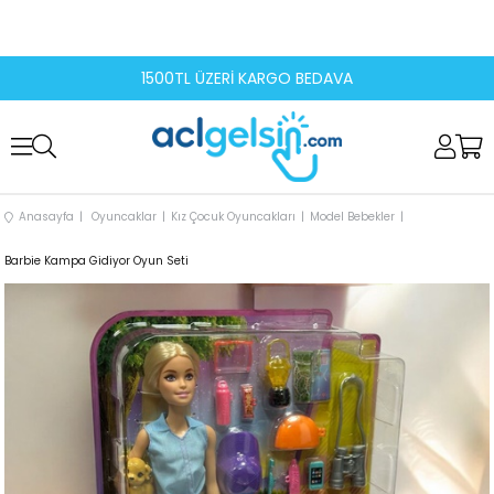
1500TL ÜZERİ KARGO BEDAVA
Anasayfa
Oyuncaklar
Kız Çocuk Oyuncakları
Model Bebekler
Barbie Kampa Gidiyor Oyun Seti