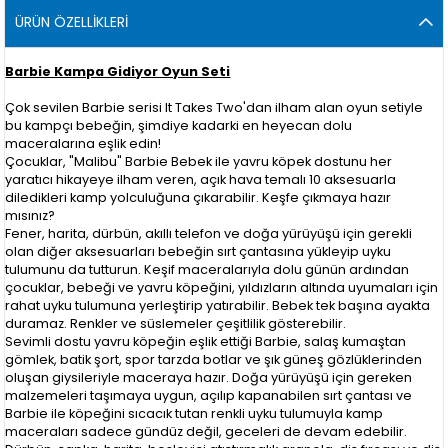
ÜRÜN ÖZELLIKLERI
Barbie Kampa Gidiyor Oyun Seti
Çok sevilen Barbie serisi It Takes Two'dan ilham alan oyun setiyle
bu kampçı bebeğin, şimdiye kadarki en heyecan dolu
maceralarına eşlik edin!
Çocuklar, "Malibu" Barbie Bebek ile yavru köpek dostunu her
yaratıcı hikayeye ilham veren, açık hava temalı 10 aksesuarla
diledikleri kamp yolculuğuna çıkarabilir. Keşfe çıkmaya hazır
mısınız?
Fener, harita, dürbün, akıllı telefon ve doğa yürüyüşü için gerekli
olan diğer aksesuarları bebeğin sırt çantasına yükleyip uyku
tulumunu da tutturun. Keşif maceralarıyla dolu günün ardından
çocuklar, bebeği ve yavru köpeğini, yıldızların altında uyumaları için
rahat uyku tulumuna yerleştirip yatırabilir. Bebek tek başına ayakta
duramaz. Renkler ve süslemeler çeşitlilik gösterebilir.
Sevimli dostu yavru köpeğin eşlik ettiği Barbie, salaş kumaştan
gömlek, batik şort, spor tarzda botlar ve şık güneş gözlüklerinden
oluşan giysileriyle maceraya hazır. Doğa yürüyüşü için gereken
malzemeleri taşımaya uygun, açılıp kapanabilen sırt çantası ve
Barbie ile köpeğini sıcacık tutan renkli uyku tulumuyla kamp
maceraları sadece gündüz değil, geceleri de devam edebilir.