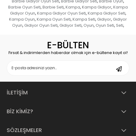
Barbie Gidiyor Oyun Seti
Barbie Gidiyor Seti
Barbie Oyun
,
,
,
Barbie Oyun Seti
Barbie Seti
Kampa
Kampa Gidiyor
Kampa
,
,
,
,
Gidiyor Oyun
Kampa Gidiyor Oyun Seti
Kampa Gidiyor Seti
,
,
,
Kampa Oyun
Kampa Oyun Seti
Kampa Seti
Gidiyor
Gidiyor
,
,
,
,
Oyun
Gidiyor Oyun Seti
Gidiyor Seti
Oyun
Oyun Seti
Seti
,
,
,
,
,
,
E-BÜLTEN
Fırsat & indirimlerden haberdar olmak için e-bültene kayıt ol!
İLETİŞİM
BİZ KİMİZ?
SÖZLEŞMELER