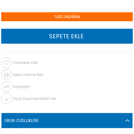
%
60
İNDIRIM
Favorilere Ekle
İstek Listeme Ekle
Karşılaştır
Fiyat Düşünce Haber Ver
ÜRÜN ÖZELLIKLERI