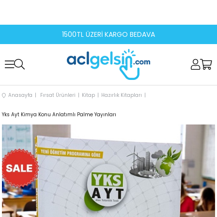
1500TL ÜZERİ KARGO BEDAVA
Anasayfa
Fırsat Ürünleri
Kitap
Hazırlık Kitapları
Yks Ayt Kimya Konu Anlatımlı Palme Yayınları