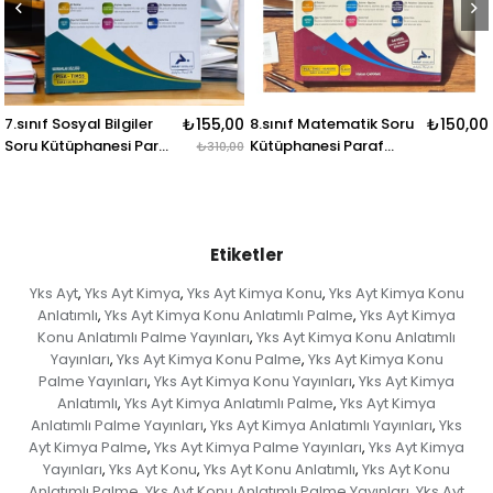
giler
₺155,00
8.sınıf Matematik Soru
₺150,00
8.sınıf İnkılap Tar
i Paraf
Kütüphanesi Paraf
Soru Kütüphanes
₺310,00
Yayınları
Yayınları
Etiketler
Yks Ayt
Yks Ayt Kimya
Yks Ayt Kimya Konu
Yks Ayt Kimya Konu
,
,
,
Anlatımlı
Yks Ayt Kimya Konu Anlatımlı Palme
Yks Ayt Kimya
,
,
Konu Anlatımlı Palme Yayınları
Yks Ayt Kimya Konu Anlatımlı
,
Yayınları
Yks Ayt Kimya Konu Palme
Yks Ayt Kimya Konu
,
,
Palme Yayınları
Yks Ayt Kimya Konu Yayınları
Yks Ayt Kimya
,
,
Anlatımlı
Yks Ayt Kimya Anlatımlı Palme
Yks Ayt Kimya
,
,
Anlatımlı Palme Yayınları
Yks Ayt Kimya Anlatımlı Yayınları
Yks
,
,
Ayt Kimya Palme
Yks Ayt Kimya Palme Yayınları
Yks Ayt Kimya
,
,
Yayınları
Yks Ayt Konu
Yks Ayt Konu Anlatımlı
Yks Ayt Konu
,
,
,
Anlatımlı Palme
Yks Ayt Konu Anlatımlı Palme Yayınları
Yks Ayt
,
,