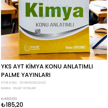
YKS AYT KIMYA KONU ANLATIMLI
PALME YAYINLARI
STOK KODU
(9786052822043)
MARKA
:
PALME YAYINLARI
₺463,00
₺185,20