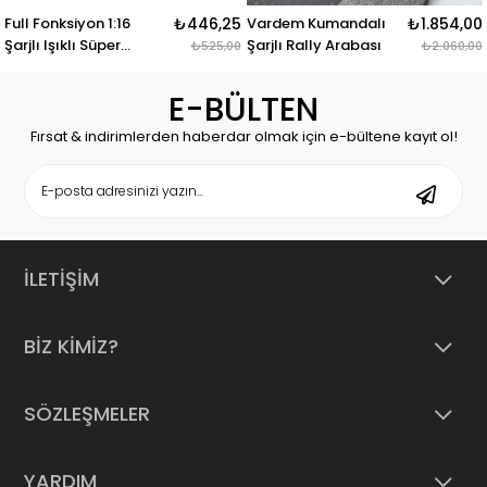
Full Fonksiyon 1:16
₺446,25
Vardem Kumandalı
₺1.854,00
Şarjlı Işıklı Süper
Şarjlı Rally Arabası
₺525,00
₺2.060,00
Araba Extra
E-BÜLTEN
Fırsat & indirimlerden haberdar olmak için e-bültene kayıt ol!
İLETİŞİM
BİZ KİMİZ?
SÖZLEŞMELER
YARDIM