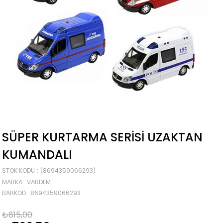
SÜPER KURTARMA SERISI UZAKTAN
KUMANDALI
STOK KODU
(8694359066293)
MARKA
:
VARDEM
BARKOD
:
8694359066293
₺815,00