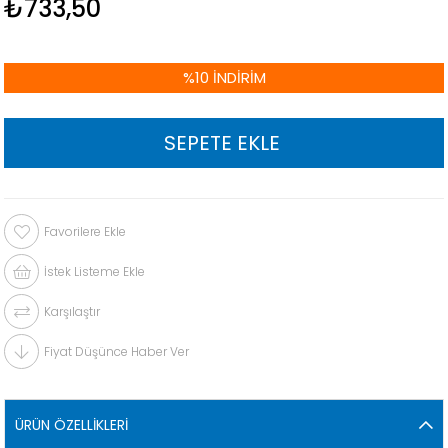
₺733,50
%
10
İNDIRIM
Favorilere Ekle
İstek Listeme Ekle
Karşılaştır
Fiyat Düşünce Haber Ver
ÜRÜN ÖZELLIKLERI