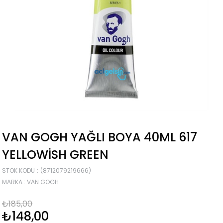
VAN GOGH YAĞLI BOYA 40ML 617
YELLOWISH GREEN
STOK KODU
(8712079219666)
MARKA
:
VAN GOGH
₺185,00
₺148,00