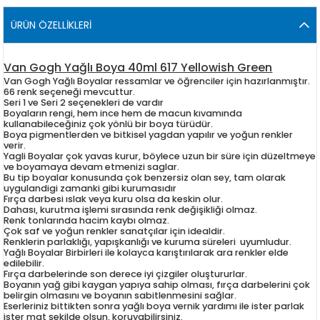
ÜRÜN ÖZELLIKLERI
Van Gogh Yağlı Boya 40ml 617 Yellowish Green
Van Gogh Yağlı Boyalar ressamlar ve öğrenciler için hazırlanmıştır.
66 renk seçeneği mevcuttur.
Seri 1 ve Seri 2 seçenekleri de vardır
Boyaların rengi, hem ince hem de macun kıvamında
kullanabileceğiniz çok yönlü bir boya türüdür.
Boya pigmentlerden ve bitkisel yagdan yapılır ve yoğun renkler
verir.
Yagli Boyalar çok yavas kurur, böylece uzun bir süre için düzeltmeye
ve boyamaya devam etmenizi saglar.
Bu tip boyalar konusunda çok benzersiz olan sey, tam olarak
uygulandigi zamanki gibi kurumasıdır
Fırça darbesi ıslak veya kuru olsa da keskin olur.
Dahası, kurutma işlemi sırasında renk değişikliği olmaz.
Renk tonlarında hacim kaybı olmaz.
Çok saf ve yoğun renkler sanatçılar için idealdir.
Renklerin parlaklığı, yapışkanlığı ve kuruma süreleri uyumludur.
Yağlı Boyalar Birbirleri ile kolayca karıştırılarak ara renkler elde
edilebilir.
Fırça darbelerinde son derece iyi çizgiler oluştururlar.
Boyanın yağ gibi kaygan yapıya sahip olması, fırça darbelerini çok
belirgin olmasını ve boyanın sabitlenmesini sağlar.
Eserleriniz bittikten sonra yağlı boya vernik yardımı ile ister parlak
ister mat şekilde olsun, koruyabilirsiniz.