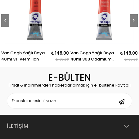
an Gogh Yağlı Boya
₺148,00
Van Gogh Yağlı Boya
₺148,00
Va
0ml 311 Vermilion
40ml 303 Cadmium
40
₺185,00
₺185,00
Red Light
E-BÜLTEN
Fırsat & indirimlerden haberdar olmak için e-bültene kayıt ol!
İLETİŞİM