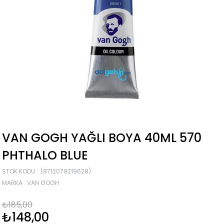
VAN GOGH YAĞLI BOYA 40ML 570
PHTHALO BLUE
STOK KODU
(8712079219628)
MARKA
:
VAN GOGH
₺185,00
₺148,00