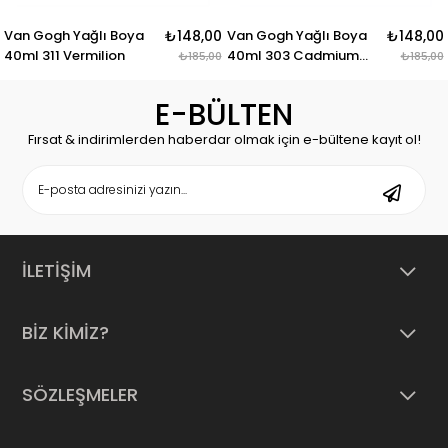
n Gogh Yağlı Boya
₺148,00
Van Gogh Yağlı Boya
₺148,00
Va
ml 311 Vermilion
40ml 303 Cadmium
40m
₺185,00
₺185,00
Red Light
E-BÜLTEN
Fırsat & indirimlerden haberdar olmak için e-bültene kayıt ol!
İLETİŞİM
BİZ KİMİZ?
SÖZLEŞMELER