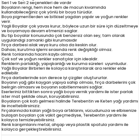
Seri 1 ve Seri 2 seçenekleri de vardır
Boyaların rengi, hem ince hem de macun kıvamında
kullanabileceğiniz çok yönlü bir boya türüdür.
Boya pigmentlerden ve bitkisel yagdan yapılır ve yoğun renkler
verir.
Yagli Boyalar çok yavas kurur, böylece uzun bir süre için düzeltmeye
ve boyamaya devam etmenizi saglar.
Bu tip boyalar konusunda çok benzersiz olan sey, tam olarak
uygulandigi zamanki gibi kurumasıdır
Fırça darbesi ıslak veya kuru olsa da keskin olur.
Dahası, kurutma işlemi sırasında renk değişikliği olmaz.
Renk tonlarında hacim kaybı olmaz.
Çok saf ve yoğun renkler sanatçılar için idealdir.
Renklerin parlaklığı, yapışkanlığı ve kuruma süreleri uyumludur.
Yağlı Boyalar Birbirleri ile kolayca karıştırılarak ara renkler elde
edilebilir.
Fırça darbelerinde son derece iyi çizgiler oluştururlar.
Boyanın yağ gibi kaygan yapıya sahip olması, fırça darbelerini çok
belirgin olmasını ve boyanın sabitlenmesini sağlar.
Eserleriniz bittikten sonra yağlı boya vernik yardımı ile ister parlak
ister mat şekilde olsun, koruyabilirsiniz.
Boyaların çok katı gelmesi halinde Terebentin ve Keten yağı yardımı
ile inceltebilirsiniziz.
Fırçalarınızda kalan yağlı boya artıklarını, vücudunuza ve elbisenize
bulaşan boyaları çok vakit geçmediyse, Terebentin yardımı ile
kolayca temizleyebilirsiniz.
Renk karışımlarını metal, ahşap veya plastik spatula yardımı ile
kolayca gerçekleştirebilirsiniz.