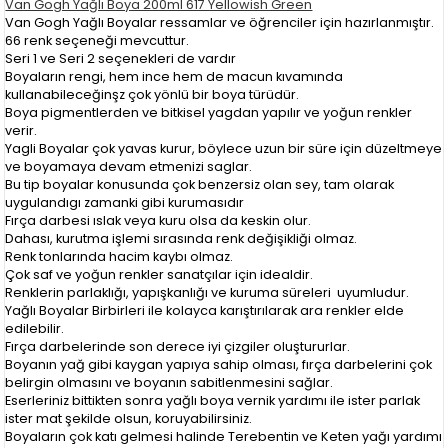
Van Gogh Yağlı Boya 200ml 617 Yellowish Green
Van Gogh Yağlı Boyalar ressamlar ve öğrenciler için hazırlanmıştır.
66 renk seçeneği mevcuttur.
Seri 1 ve Seri 2 seçenekleri de vardır
Boyaların rengi, hem ince hem de macun kıvamında
kullanabileceğinşz çok yönlü bir boya türüdür.
Boya pigmentlerden ve bitkisel yagdan yapılır ve yoğun renkler
verir.
Yagli Boyalar çok yavas kurur, böylece uzun bir süre için düzeltmeye
ve boyamaya devam etmenizi saglar.
Bu tip boyalar konusunda çok benzersiz olan sey, tam olarak
uygulandıgı zamanki gibi kurumasıdır
Fırça darbesi ıslak veya kuru olsa da keskin olur.
Dahası, kurutma işlemi sırasında renk değişikliği olmaz.
Renk tonlarında hacim kaybı olmaz.
Çok saf ve yoğun renkler sanatçılar için idealdir.
Renklerin parlaklığı, yapışkanlığı ve kuruma süreleri uyumludur.
Yağlı Boyalar Birbirleri ile kolayca karıştırılarak ara renkler elde
edilebilir.
Fırça darbelerinde son derece iyi çizgiler oluştururlar.
Boyanın yağ gibi kaygan yapıya sahip olması, fırça darbelerini çok
belirgin olmasını ve boyanın sabitlenmesini sağlar.
Eserleriniz bittikten sonra yağlı boya vernik yardımı ile ister parlak
ister mat şekilde olsun, koruyabilirsiniz.
Boyaların çok katı gelmesi halinde Terebentin ve Keten yağı yardımı