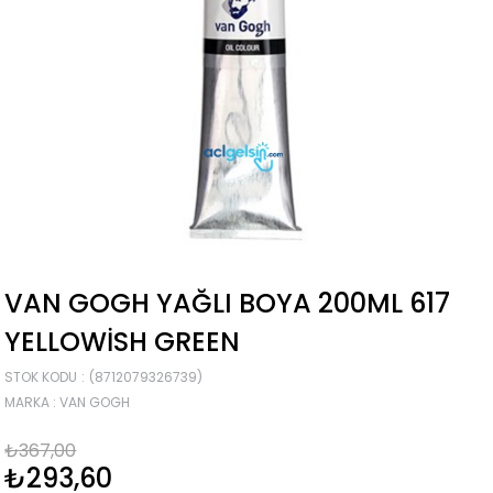
VAN GOGH YAĞLI BOYA 200ML 617
YELLOWISH GREEN
STOK KODU
(8712079326739)
MARKA
:
VAN GOGH
₺367,00
₺293,60