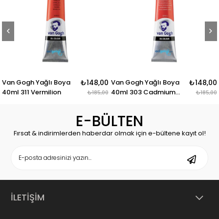
Van Gogh Yağlı Boya
₺148,00
Van Gogh Yağlı Boya
₺148,00
40ml 311 Vermilion
40ml 303 Cadmium
₺185,00
₺185,00
Red Light
E-BÜLTEN
Fırsat & indirimlerden haberdar olmak için e-bültene kayıt ol!
İLETİŞİM