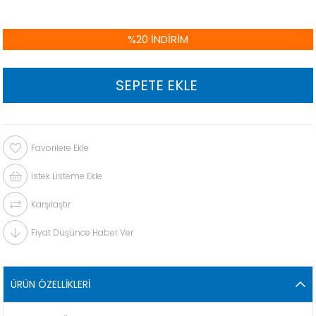
%
20
İNDIRIM
Favorilere Ekle
İstek Listeme Ekle
Karşılaştır
Fiyat Düşünce Haber Ver
ÜRÜN ÖZELLIKLERI