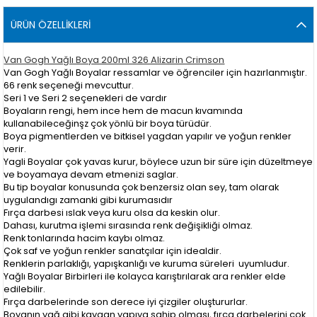
ÜRÜN ÖZELLIKLERI
Van Gogh Yağlı Boya 200ml 326 Alizarin Crimson
Van Gogh Yağlı Boyalar ressamlar ve öğrenciler için hazırlanmıştır.
66 renk seçeneği mevcuttur.
Seri 1 ve Seri 2 seçenekleri de vardır
Boyaların rengi, hem ince hem de macun kıvamında
kullanabileceğinşz çok yönlü bir boya türüdür.
Boya pigmentlerden ve bitkisel yagdan yapılır ve yoğun renkler
verir.
Yagli Boyalar çok yavas kurur, böylece uzun bir süre için düzeltmeye
ve boyamaya devam etmenizi saglar.
Bu tip boyalar konusunda çok benzersiz olan sey, tam olarak
uygulandıgı zamanki gibi kurumasıdır
Fırça darbesi ıslak veya kuru olsa da keskin olur.
Dahası, kurutma işlemi sırasında renk değişikliği olmaz.
Renk tonlarında hacim kaybı olmaz.
Çok saf ve yoğun renkler sanatçılar için idealdir.
Renklerin parlaklığı, yapışkanlığı ve kuruma süreleri uyumludur.
Yağlı Boyalar Birbirleri ile kolayca karıştırılarak ara renkler elde
edilebilir.
Fırça darbelerinde son derece iyi çizgiler oluştururlar.
Boyanın yağ gibi kaygan yapıya sahip olması, fırça darbelerini çok