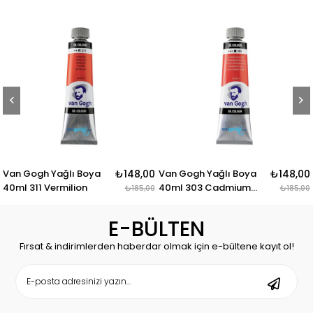
Van Gogh Yağlı Boya
₺148,00
Van Gogh Yağlı Boya
₺148,00
40ml 311 Vermilion
40ml 303 Cadmium
₺185,00
₺185,00
Red Light
E-BÜLTEN
Fırsat & indirimlerden haberdar olmak için e-bültene kayıt ol!