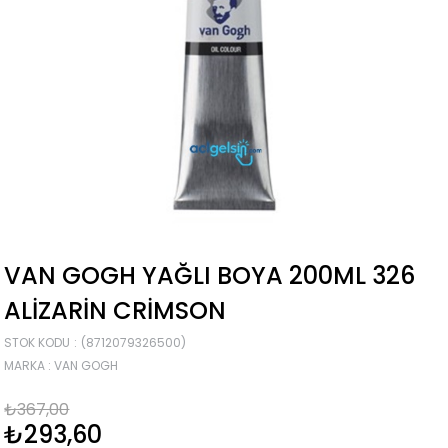
VAN GOGH YAĞLI BOYA 200ML 326
ALIZARIN CRIMSON
STOK KODU
(8712079326500)
MARKA
:
VAN GOGH
₺367,00
₺293,60