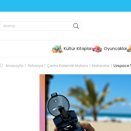
Kültür Kitapları
Oyuncaklar
Anasayfa
Kırtasiye
Çanta Kalemlik Matara
Mataralar
Uzspace T