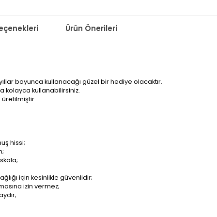
çenekleri
Ürün Önerileri
yıllar boyunca kullanacağı güzel bir hediye olacaktır.
kolayca kullanabilirsiniz.
retilmiştir.
uş hissi;
n;
skala;
lığı için kesinlikle güvenlidir;
ılmasına izin vermez;
aydır;