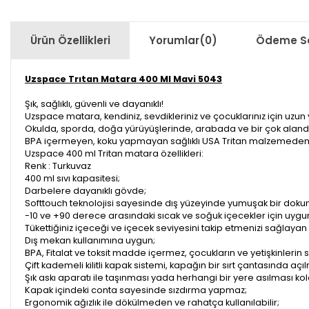
Ürün Özellikleri
Yorumlar
(0)
Ödeme Se
Uzspace Trıtan Matara 400 Ml Mavi 5043
Şık, sağlıklı, güvenli ve dayanıklı!
Uzspace matara, kendiniz, sevdikleriniz ve çocuklarınız için uzun 
Okulda, sporda, doğa yürüyüşlerinde, arabada ve bir çok alanda 
BPA içermeyen, koku yapmayan sağlıklı USA Tritan malzemeden ü
Uzspace 400 ml Tritan matara özellikleri:
Renk : Turkuvaz
400 ml sıvı kapasitesi;
Darbelere dayanıklı gövde;
Softtouch teknolojisi sayesinde dış yüzeyinde yumuşak bir dokun
-10 ve +90 derece arasındaki sıcak ve soğuk içecekler için uygu
Tükettiğiniz içeceği ve içecek seviyesini takip etmenizi sağlayan 
Dış mekan kullanımına uygun;
BPA, Fitalat ve toksit madde içermez, çocukların ve yetişkinlerin sağ
Çift kademeli kilitli kapak sistemi, kapağın bir sırt çantasında aç
Şık askı aparatı ile taşınması yada herhangi bir yere asılması kol
Kapak içindeki conta sayesinde sızdırma yapmaz;
Ergonomik ağızlık ile dökülmeden ve rahatça kullanılabilir;