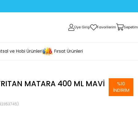
Üye Girişi
Favorilerim
Sepetim
tsal ve Hobi Ürünleri
Fırsat Ürünleri
TRITAN MATARA 400 ML MAVI
%
10
İNDIRIM
82353745)