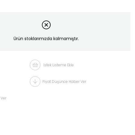
Ürün stoklarımızda kalmamıştır.
İstek Listeme Ekle
Fiyat Düşünce Haber Ver
 Ver