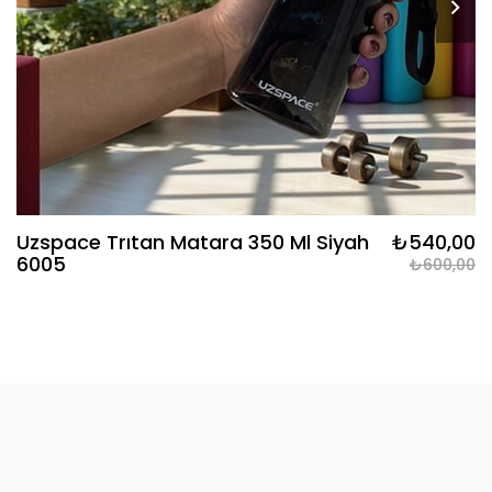
Uzspace Trıtan Matara 350 Ml Siyah
₺540,00
6005
₺600,00