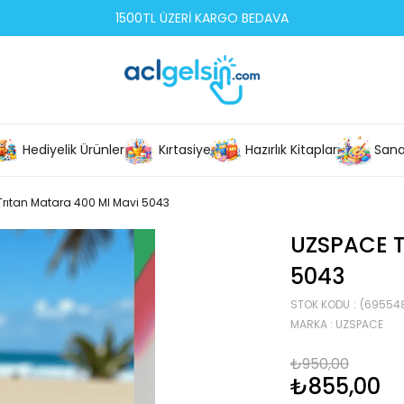
1500TL ÜZERİ KARGO BEDAVA
Hediyelik Ürünler
Kırtasiye
Hazırlık Kitapları
Sana
rıtan Matara 400 Ml Mavi 5043
UZSPACE 
5043
STOK KODU
(69554
MARKA
:
UZSPACE
₺950,00
₺855,00