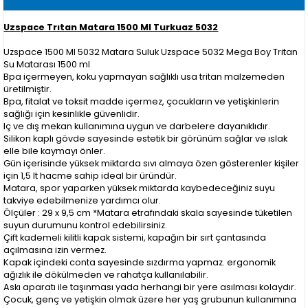
Uzspace Trıtan Matara 1500 Ml Turkuaz 5032
Uzspace 1500 Ml 5032 Matara Suluk Uzspace 5032 Mega Boy Tritan
Su Matarası 1500 ml
Bpa içermeyen, koku yapmayan sağlıklı usa tritan malzemeden
üretilmiştir.
Bpa, fitalat ve toksit madde içermez, çocukların ve yetişkinlerin
sağlığı için kesinlikle güvenlidir.
Iç ve dış mekan kullanımına uygun ve darbelere dayanıklıdır.
Silikon kaplı gövde sayesinde estetik bir görünüm sağlar ve ıslak
elle bile kaymayı önler.
Gün içerisinde yüksek miktarda sıvı almaya özen gösterenler kişiler
için 1,5 lt hacme sahip ideal bir üründür.
Matara, spor yaparken yüksek miktarda kaybedeceğiniz suyu
takviye edebilmenize yardımcı olur.
Ölçüler : 29 x 9,5 cm *Matara etrafındaki skala sayesinde tüketilen
suyun durumunu kontrol edebilirsiniz.
Çift kademeli kilitli kapak sistemi, kapağın bir sırt çantasında
açılmasına izin vermez.
Kapak içindeki conta sayesinde sızdırma yapmaz. ergonomik
ağızlık ile dökülmeden ve rahatça kullanılabilir.
Askı aparatı ile taşınması yada herhangi bir yere asılması kolaydır.
Çocuk, genç ve yetişkin olmak üzere her yaş grubunun kullanımına