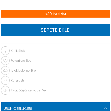
%
10
İNDIRIM
Kritik Stok
Favorilere Ekle
İstek Listeme Ekle
Karşılaştır
Fiyat Düşünce Haber Ver
ÜRÜN ÖZELLIKLERI