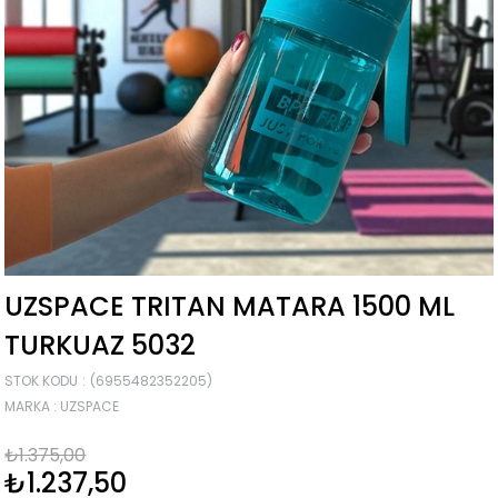
UZSPACE TRITAN MATARA 1500 ML
TURKUAZ 5032
STOK KODU
(6955482352205)
MARKA
:
UZSPACE
₺1.375,00
₺1.237,50