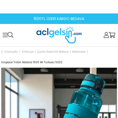
1500TL ÜZERİ KARGO BEDAVA
Anasayfa
Kırtasiye
Çanta Kalemlik Matara
Mataralar
Uzspace Trıtan Matara 1500 Ml Turkuaz 5032