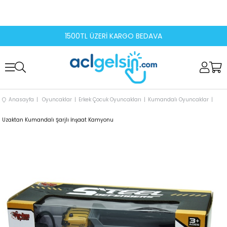
1500TL ÜZERİ KARGO BEDAVA
Anasayfa
Oyuncaklar
Erkek Çocuk Oyuncakları
Kumandalı Oyuncaklar
Uzaktan Kumandalı Şarjlı İnşaat Kamyonu