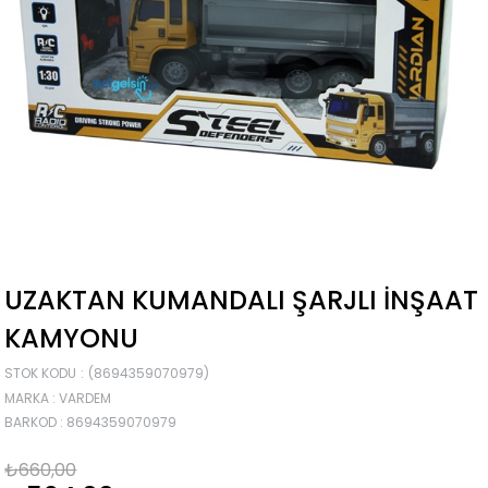
UZAKTAN KUMANDALI ŞARJLI İNŞAAT
KAMYONU
STOK KODU
(8694359070979)
MARKA
:
VARDEM
BARKOD
:
8694359070979
₺660,00