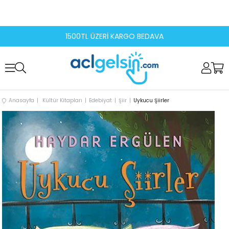
1500TL ÜZERİ KARGO BEDAVA
Anasayfa
Kültür Kitapları
Edebiyat
Şiir
Uykucu Şiirler