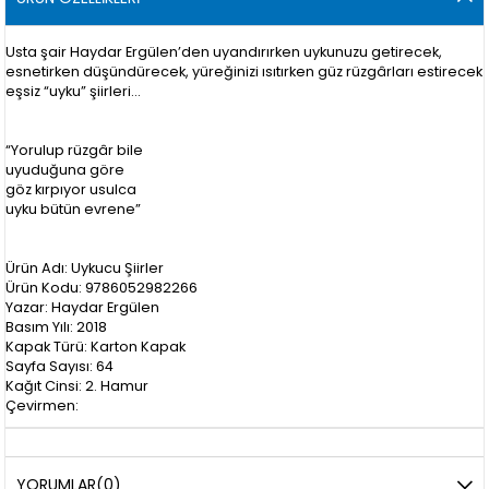
Usta şair Haydar Ergülen’den uyandırırken uykunuzu getirecek,
esnetirken düşündürecek, yüreğinizi ısıtırken güz rüzgârları estirecek
eşsiz “uyku” şiirleri...
“Yorulup rüzgâr bile
uyuduğuna göre
göz kırpıyor usulca
uyku bütün evrene”
Ürün Adı: Uykucu Şiirler
Ürün Kodu: 9786052982266
Yazar: Haydar Ergülen
Basım Yılı: 2018
Kapak Türü: Karton Kapak
Sayfa Sayısı: 64
Kağıt Cinsi: 2. Hamur
Çevirmen:
YORUMLAR
(0)