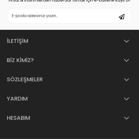
Fırsat & indirimlerden haberdar olmak için e-bültene kayıt ol!
İLETİŞİM
BİZ KİMİZ?
SÖZLEŞMELER
YARDIM
HESABIM