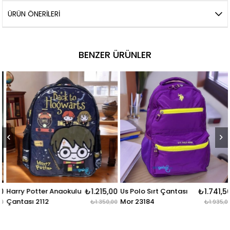
ÜRÜN ÖNERILERI
BENZER ÜRÜNLER
Harry Potter Anaokulu
₺1.215,00
Us Polo Sırt Çantası
₺1.741,50
Çantası 2112
Mor 23184
₺1.350,00
₺1.935,00