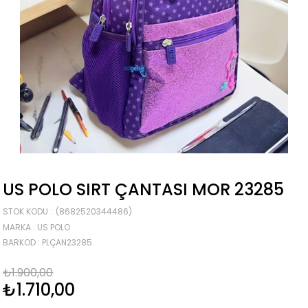
US POLO SIRT ÇANTASI MOR 23285
STOK KODU
(8682520344486)
MARKA
:
US POLO
BARKOD
:
PLÇAN23285
₺1.900,00
₺1.710,00