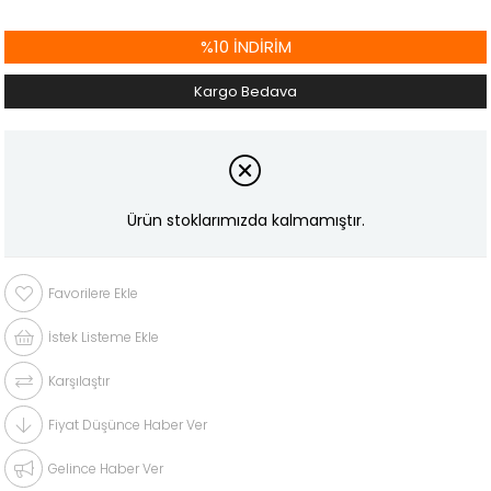
%
10
İNDIRIM
Kargo Bedava
Ürün stoklarımızda kalmamıştır.
Favorilere Ekle
İstek Listeme Ekle
Karşılaştır
Fiyat Düşünce Haber Ver
Gelince Haber Ver