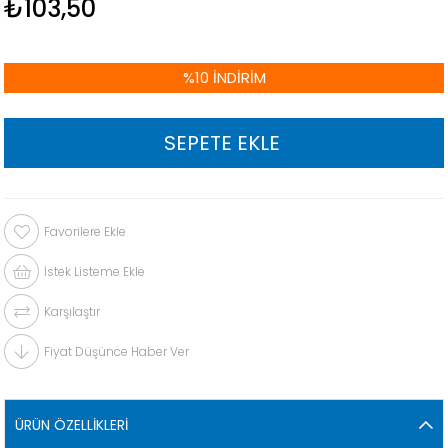
₺103,50
%
10
İNDIRIM
Favorilere Ekle
İstek Listeme Ekle
Karşılaştır
Fiyat Düşünce Haber Ver
ÜRÜN ÖZELLIKLERI