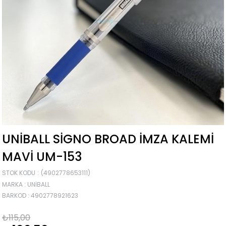
UNIBALL SIGNO BROAD İMZA KALEMI
MAVI UM-153
STOK KODU
(4902778653111)
MARKA
:
UNIBALL
BARKOD
:
4902778921623
₺115,00