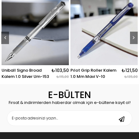
Uniball Signo Broad
₺103,50
Pılot Grip Roller Kalem
₺121,50
Kalem 1.0 Silver Um-153
1.0 Mm Mavi V-10
₺115,00
₺135,00
E-BÜLTEN
Fırsat & indirimlerden haberdar olmak için e-bültene kayıt ol!