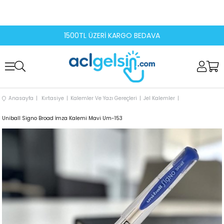
1500TL ÜZERİ KARGO BEDAVA
Anasayfa
Kırtasiye
Kalemler Ve Yazı Gereçleri
Jel Kalemler
Uniball Signo Broad İmza Kalemi Mavi Um-153