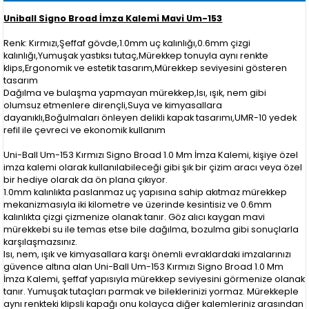
Uniball Signo Broad İmza Kalemi Mavi Um-153
Renk: Kırmızı,Şeffaf gövde,1.0mm uç kalınlığı,0.6mm çizgi
kalınlığı,Yumuşak yastıksı tutaç,Mürekkep tonuyla aynı renkte
klips,Ergonomik ve estetik tasarım,Mürekkep seviyesini gösteren
tasarım
Dağılma ve bulaşma yapmayan mürekkep,Isı, ışık, nem gibi
olumsuz etmenlere dirençli,Suya ve kimyasallara
dayanıklı,Boğulmaları önleyen delikli kapak tasarımı,UMR-10 yedek
refil ile çevreci ve ekonomik kullanım
Uni-Ball Um-153 Kırmızı Signo Broad 1.0 Mm İmza Kalemi, kişiye özel
imza kalemi olarak kullanılabileceği gibi şık bir çizim aracı veya özel
bir hediye olarak da ön plana çıkıyor.
1.0mm kalınlıkta paslanmaz uç yapısına sahip akıtmaz mürekkep
mekanizmasıyla iki kilometre ve üzerinde kesintisiz ve 0.6mm
kalınlıkta çizgi çizmenize olanak tanır. Göz alıcı kaygan mavi
mürekkebi su ile temas etse bile dağılma, bozulma gibi sonuçlarla
karşılaşmazsınız.
Isı, nem, ışık ve kimyasallara karşı önemli evraklardaki imzalarınızı
güvence altına alan Uni-Ball Um-153 Kırmızı Signo Broad 1.0 Mm
İmza Kalemi, şeffaf yapısıyla mürekkep seviyesini görmenize olanak
tanır. Yumuşak tutaçları parmak ve bileklerinizi yormaz. Mürekkeple
aynı renkteki klipsli kapağı onu kolayca diğer kalemleriniz arasından