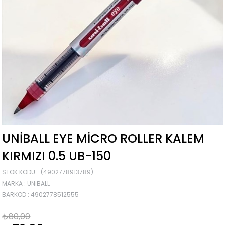
UNIBALL EYE MICRO ROLLER KALEM
KIRMIZI 0.5 UB-150
STOK KODU
(4902778913789)
MARKA
:
UNIBALL
BARKOD
:
4902778512555
₺80,00