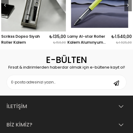
₺135,00
Lamy Al-star Roller
₺1.540,00
Lamy Safari Roller
Kalem Alumınyum
Kalem Metal Klıps
₺150,00
₺1.925,00
Charged Gr
Yesıl
E-BÜLTEN
Fırsat & indirimlerden haberdar olmak için e-bültene kayıt ol!
İLETİŞİM
BİZ KİMİZ?