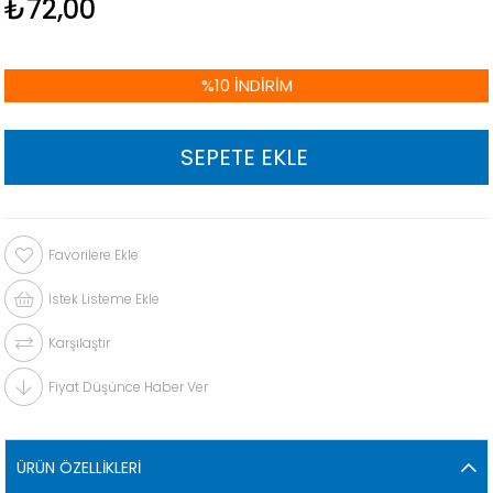
₺72,00
%
10
İNDIRIM
Favorilere Ekle
İstek Listeme Ekle
Karşılaştır
Fiyat Düşünce Haber Ver
ÜRÜN ÖZELLIKLERI