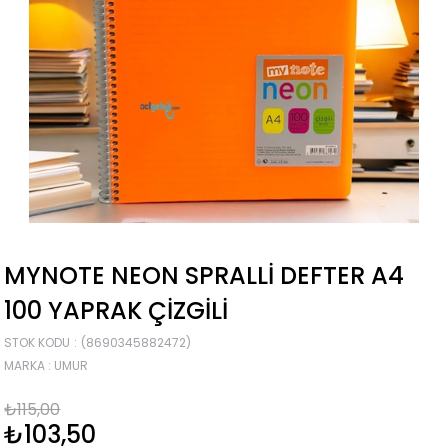
MYNOTE NEON SPRALLI DEFTER A4
100 YAPRAK ÇIZGILI
STOK KODU
(8690345882472)
MARKA
:
UMUR
₺115,00
₺103,50