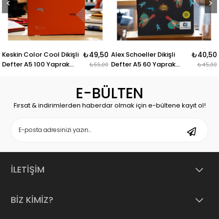
olor Cool Dikişli
₺49,50
Alex Schoeller Dikişli
₺40,50
Gıpta Eco
A5 100 Yaprak
Defter A5 60 Yaprak
Defter A
₺55,00
₺45,00
Kareli
Kareli
E-BÜLTEN
Fırsat & indirimlerden haberdar olmak için e-bültene kayıt ol!
İLETİŞİM
BİZ KİMİZ?