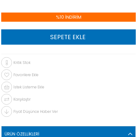
%
10
İNDIRIM
Kritik Stok
Favorilere Ekle
İstek Listeme Ekle
Karşılaştır
Fiyat Düşünce Haber Ver
ÜRÜN ÖZELLIKLERI