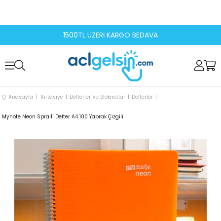
1500TL ÜZERİ KARGO BEDAVA
Anasayfa
Kırtasiye
Defterler Ve Bloknotlar
Defterler
Mynote Neon Spralli Defter A4 100 Yaprak Çizgili