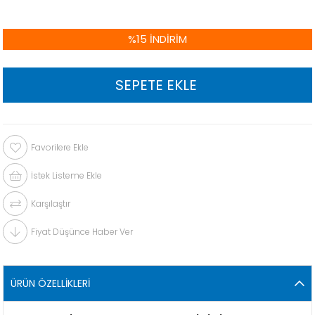
%
15
İNDIRIM
Favorilere Ekle
İstek Listeme Ekle
Karşılaştır
Fiyat Düşünce Haber Ver
ÜRÜN ÖZELLIKLERI