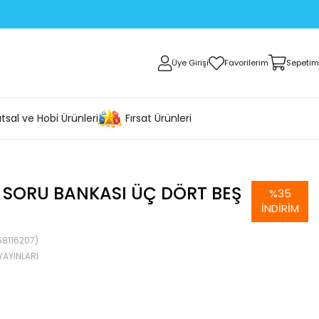
Üye Girişi
Favorilerim
Sepetim
tsal ve Hobi Ürünleri
Fırsat Ürünleri
 SORU BANKASI ÜÇ DÖRT BEŞ
%
35
İNDIRIM
8116207)
AYINLARI