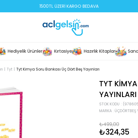
1500TL ÜZERİ KARGO BEDAVA
Hediyelik Ürünler
Kırtasiye
Hazırlık Kitapları
Sana
rı
Tyt
Tyt Kimya Soru Bankası Üç Dört Beş Yayınları
TYT KIMYA
YAYINLARI
STOK KODU
(978605
MARKA
:
ÜÇDÖRTBEŞ Y
₺499,00
₺324,35