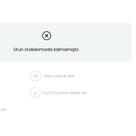
Ürün stoklarımızda kalmamıştır.
İstek Listeme Ekle
Fiyat Düşünce Haber Ver
 Ver