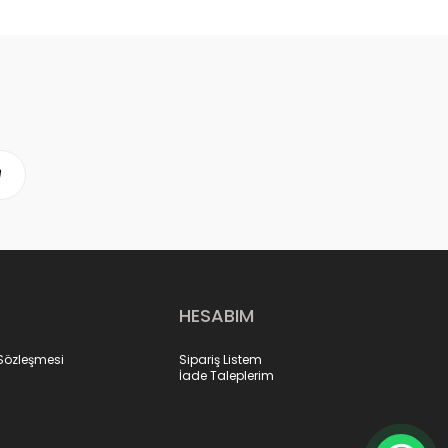
HESABIM
 Sözleşmesi
Sipariş Listem
İade Taleplerim