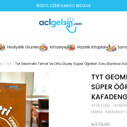
1500TL ÜZERİ KARGO BEDAVA
Hediyelik Ürünler
Kırtasiye
Hazırlık Kitapları
Sana
rı
Tyt
Tyt Geometri Temel Ve Orta Düzey Süper Öğreten Soru Bankası Ka
TYT GEOME
SÜPER ÖĞ
KAFADENGI
STOK KODU
(97860
MARKA
:
KAFADENGI Y
₺375,00