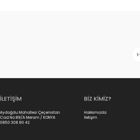
İLETİŞİM
BİZ KİMİZ?
Aydoğdu Mahallesi Çeçenistan
Hakkımızda
Cad.No:89/A Meram / KONYA
İletişim
0850 308 80 42