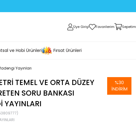
Üye Girişi
Favorilerim
Sepetim
tsal ve Hobi Ürünleri
Fırsat Ürünleri
fadengi Yayınları
TRI TEMEL VE ORTA DÜZEY
%
30
İNDIRIM
RETEN SORU BANKASI
 YAYINLARI
53809777)
AYINLARI