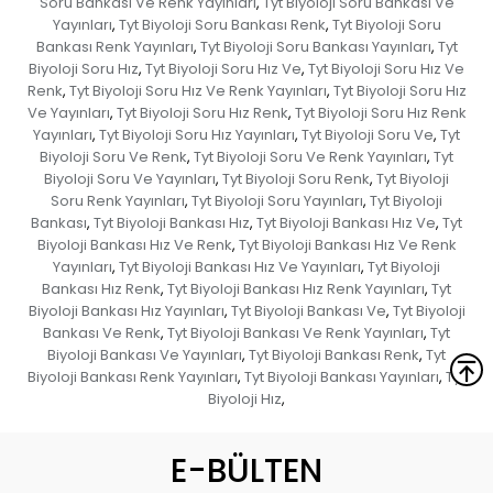
Soru Bankası Ve Renk Yayınları
Tyt Biyoloji Soru Bankası Ve
,
Yayınları
Tyt Biyoloji Soru Bankası Renk
Tyt Biyoloji Soru
,
,
Bankası Renk Yayınları
Tyt Biyoloji Soru Bankası Yayınları
Tyt
,
,
Biyoloji Soru Hız
Tyt Biyoloji Soru Hız Ve
Tyt Biyoloji Soru Hız Ve
,
,
Renk
Tyt Biyoloji Soru Hız Ve Renk Yayınları
Tyt Biyoloji Soru Hız
,
,
Ve Yayınları
Tyt Biyoloji Soru Hız Renk
Tyt Biyoloji Soru Hız Renk
,
,
Yayınları
Tyt Biyoloji Soru Hız Yayınları
Tyt Biyoloji Soru Ve
Tyt
,
,
,
Biyoloji Soru Ve Renk
Tyt Biyoloji Soru Ve Renk Yayınları
Tyt
,
,
Biyoloji Soru Ve Yayınları
Tyt Biyoloji Soru Renk
Tyt Biyoloji
,
,
Soru Renk Yayınları
Tyt Biyoloji Soru Yayınları
Tyt Biyoloji
,
,
Bankası
Tyt Biyoloji Bankası Hız
Tyt Biyoloji Bankası Hız Ve
Tyt
,
,
,
Biyoloji Bankası Hız Ve Renk
Tyt Biyoloji Bankası Hız Ve Renk
,
Yayınları
Tyt Biyoloji Bankası Hız Ve Yayınları
Tyt Biyoloji
,
,
Bankası Hız Renk
Tyt Biyoloji Bankası Hız Renk Yayınları
Tyt
,
,
Biyoloji Bankası Hız Yayınları
Tyt Biyoloji Bankası Ve
Tyt Biyoloji
,
,
Bankası Ve Renk
Tyt Biyoloji Bankası Ve Renk Yayınları
Tyt
,
,
Biyoloji Bankası Ve Yayınları
Tyt Biyoloji Bankası Renk
Tyt
,
,
Biyoloji Bankası Renk Yayınları
Tyt Biyoloji Bankası Yayınları
Tyt
,
,
Biyoloji Hız
,
E-BÜLTEN