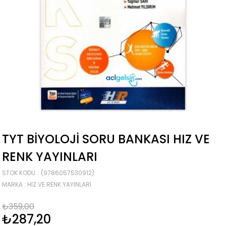
TYT BIYOLOJI SORU BANKASI HIZ VE
RENK YAYINLARI
STOK KODU
(9786057530912)
MARKA
:
HIZ VE RENK YAYINLARI
₺359,00
₺287,20