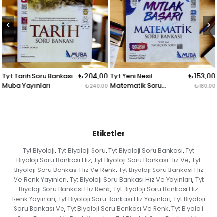
Tyt Tarih Soru Bankası
₺204,00
Tyt Yeni Nesil
₺153,00
Muba Yayınları
Matematik Soru
₺240,00
₺180,00
Bankası Mutlak Başarı
Etiketler
Tyt Biyoloji
Tyt Biyoloji Soru
Tyt Biyoloji Soru Bankası
Tyt
,
,
,
Biyoloji Soru Bankası Hız
Tyt Biyoloji Soru Bankası Hız Ve
Tyt
,
,
Biyoloji Soru Bankası Hız Ve Renk
Tyt Biyoloji Soru Bankası Hız
,
Ve Renk Yayınları
Tyt Biyoloji Soru Bankası Hız Ve Yayınları
Tyt
,
,
Biyoloji Soru Bankası Hız Renk
Tyt Biyoloji Soru Bankası Hız
,
Renk Yayınları
Tyt Biyoloji Soru Bankası Hız Yayınları
Tyt Biyoloji
,
,
Soru Bankası Ve
Tyt Biyoloji Soru Bankası Ve Renk
Tyt Biyoloji
,
,