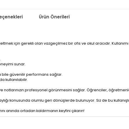
çenekleri
Ürün Önerileri
 düzeltmek için gerekli olan vazgeçilmez bir ofis ve okul aracıdır. Kullanı
.
deneyimi sunar.
 bile güvenilir performans sağlar.
 kullanılabilir.
elge ve notlarınızın profesyonel görünmesini sağlar. Öğrenciler, öğretme
kolaylığı konusunda olumlu geri dönüşlerde bulunuyor. Siz de bu kullanışlı
rını anında ortadan kaldırmanın keyfini çıkarın!