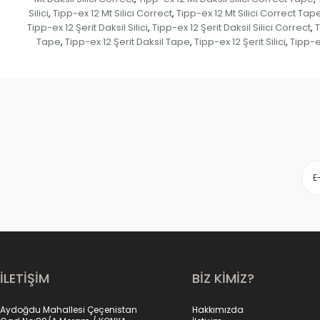
Silici
Tipp-ex 12 Mt Silici Correct
Tipp-ex 12 Mt Silici Correct Tap
,
,
Tipp-ex 12 Şerit Daksil Silici
Tipp-ex 12 Şerit Daksil Silici Correct
T
,
,
Tape
Tipp-ex 12 Şerit Daksil Tape
Tipp-ex 12 Şerit Silici
Tipp-ex
,
,
,
İLETİŞİM
BİZ KİMİZ?
Aydoğdu Mahallesi Çeçenistan
Hakkımızda