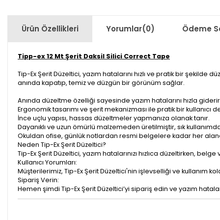
Ürün Özellikleri
Yorumlar
(0)
Ödeme Se
Tipp-ex 12 Mt Şerit Daksil Silici Correct Tape
Tip-Ex Şerit Düzeltici, yazım hatalarını hızlı ve pratik bir şekilde
anında kapatıp, temiz ve düzgün bir görünüm sağlar.
Anında düzeltme özelliği sayesinde yazım hatalarını hızla giderir
Ergonomik tasarımı ve şerit mekanizması ile pratik bir kullanıcı 
İnce uçlu yapısı, hassas düzeltmeler yapmanıza olanak tanır.
Dayanıklı ve uzun ömürlü malzemeden üretilmiştir, sık kullanımda
Okuldan ofise, günlük notlardan resmi belgelere kadar her alanda
Neden Tip-Ex Şerit Düzeltici?
Tip-Ex Şerit Düzeltici, yazım hatalarınızı hızlıca düzeltirken, b
Kullanıcı Yorumları:
Müşterilerimiz, Tip-Ex Şerit Düzeltici'nin işlevselliği ve kullanım 
Sipariş Verin:
Hemen şimdi Tip-Ex Şerit Düzeltici’yi sipariş edin ve yazım hatala