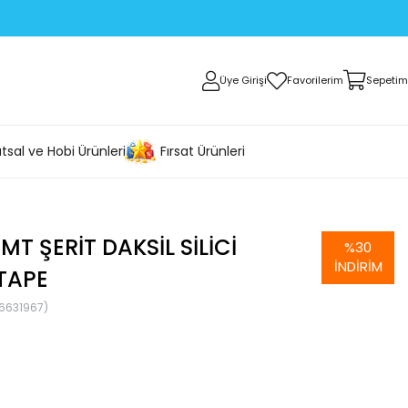
Üye Girişi
Favorilerim
Sepetim
tsal ve Hobi Ürünleri
Fırsat Ürünleri
 MT ŞERIT DAKSIL SILICI
%
30
İNDIRIM
TAPE
6631967)