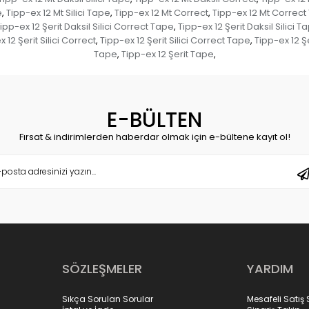
e
Tipp-ex 12 Mt Silici Tape
Tipp-ex 12 Mt Correct
Tipp-ex 12 Mt Correct
,
,
,
ipp-ex 12 Şerit Daksil Silici Correct Tape
Tipp-ex 12 Şerit Daksil Silici T
,
 12 Şerit Silici Correct
Tipp-ex 12 Şerit Silici Correct Tape
Tipp-ex 12 Şe
,
,
Tape
Tipp-ex 12 Şerit Tape
,
,
E-BÜLTEN
Fırsat & indirimlerden haberdar olmak için e-bültene kayıt ol!
SÖZLEŞMELER
YARDIM
Sıkça Sorulan Sorular
Mesafeli Satış