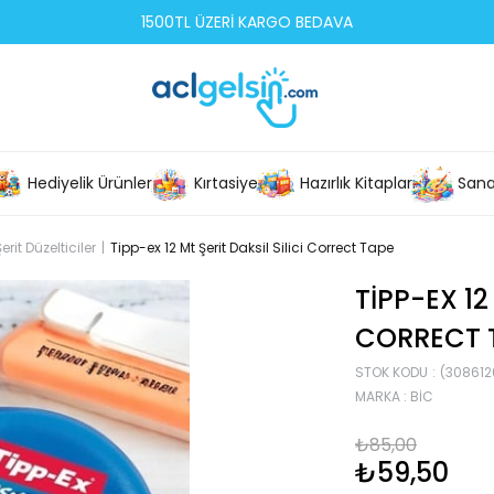
1500TL ÜZERİ KARGO BEDAVA
Hediyelik Ürünler
Kırtasiye
Hazırlık Kitapları
Sana
Şerit Düzelticiler
Tipp-ex 12 Mt Şerit Daksil Silici Correct Tape
TIPP-EX 12
CORRECT 
STOK KODU
(308612
MARKA
:
BIC
₺85,00
₺59,50