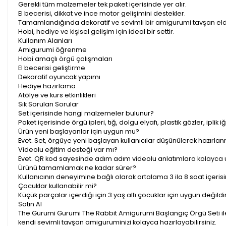
Gerekli tüm malzemeler tek paket içerisinde yer alır.
El becerisi, dikkat ve ince motor gelişimini destekler.
Tamamlandığında dekoratif ve sevimli bir amigurumi tavşan elde
Hobi, hediye ve kişisel gelişim için ideal bir settir.
Kullanım Alanları
Amigurumi öğrenme
Hobi amaçlı örgü çalışmaları
El becerisi geliştirme
Dekoratif oyuncak yapımı
Hediye hazırlama
Atölye ve kurs etkinlikleri
Sık Sorulan Sorular
Set içerisinde hangi malzemeler bulunur?
Paket içerisinde örgü ipleri, tığ, dolgu elyafı, plastik gözler, iplik 
Ürün yeni başlayanlar için uygun mu?
Evet. Set, örgüye yeni başlayan kullanıcılar düşünülerek hazırlanm
Videolu eğitim desteği var mı?
Evet. QR kod sayesinde adım adım videolu anlatımlara kolayca ul
Ürünü tamamlamak ne kadar sürer?
Kullanıcının deneyimine bağlı olarak ortalama 3 ila 8 saat içeri
Çocuklar kullanabilir mi?
Küçük parçalar içerdiği için 3 yaş altı çocuklar için uygun değildi
Satın Al
The Gurumi Gurumi The Rabbit Amigurumi Başlangıç Örgü Seti ile
kendi sevimli tavşan amiguruminizi kolayca hazırlayabilirsiniz.