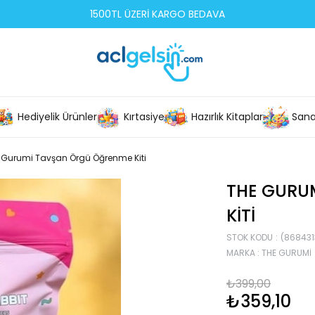
1500TL ÜZERİ KARGO BEDAVA
Hediyelik Ürünler
Kırtasiye
Hazırlık Kitapları
Sana
 Gurumi Tavşan Örgü Öğrenme Kiti
THE GURU
KITI
STOK KODU
(86843
MARKA
:
THE GURUMI
₺399,00
₺359,10