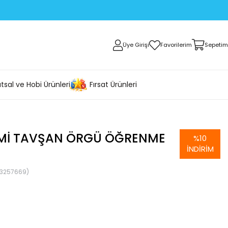
Üye Girişi
Favorilerim
Sepetim
tsal ve Hobi Ürünleri
Fırsat Ürünleri
MI TAVŞAN ÖRGÜ ÖĞRENME
%
10
İNDIRIM
13257669)