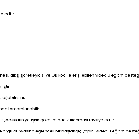
 edilir.
iğnesi, dikiş işaretleyicisi ve QR kod ile erişilebilen videolu eğitim desteği
ıştır.
aşabilirsiniz.
sinde tamamlanabilir.
r. Çocukların yetişkin gözetiminde kullanması tavsiye edilir.
 örgü dünyasına eğlenceli bir başlangıç yapın. Videolu eğitim desteği