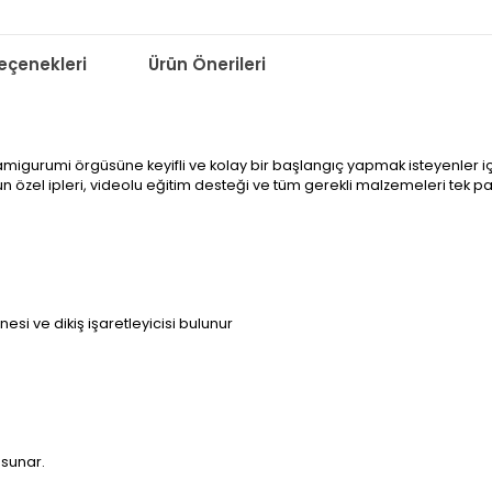
çenekleri
Ürün Önerileri
urumi örgüsüne keyifli ve kolay bir başlangıç yapmak isteyenler için h
özel ipleri, videolu eğitim desteği ve tüm gerekli malzemeleri tek p
iğnesi ve dikiş işaretleyicisi bulunur
 sunar.