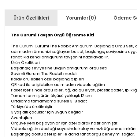
Ürün Özellikleri
Yorumlar
(0)
Ödeme Se
The Gurumi Tavşan Örgü Öğrenme Kiti
The Gurumi Gurumi The Rabbit Amigurumi Başlangıç Örgü Seti, amig
adım adım örmenizi sağlayan bu set, başlangıç seviyesine uygun 
rahatlıkla kendi amigurumi tavşanını hazırlayabilir.
Ürün Özellikleri
Başlangıç seviyesine uygun amigurumi örgü seti
Sevimli Gurumi The Rabbit modeli
Kolay örülebilen özel başlangıç ipleri
QR kod ile erişilebilen adım adım videolu eğitim
Paket içerisinde örgü ipleri, tığ, dolgu elyafı, plastik gözler, iplik 
Tamamlanmış ürün ölçüsü yaklaşık 12 cm
Ortalama tamamlama süresi 3-8 saat
Türkiye’de üretilmiştir
3 yaş altı çocuklar için uygun değildir
Avantajları
Örgüye yeni başlayanlar için özel olarak hazırlanmıştır.
Videolu eğitim desteği sayesinde kolay ve hızlı öğrenme imkânı
Başlangıç dostu özel ipler ile daha rahat örgü deneyimi sağlar.