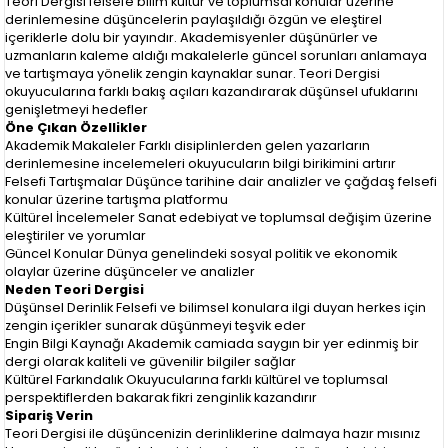
Teori Dergisi felsefe bilim kültür ve toplumsal konular üzerine
derinlemesine düşüncelerin paylaşıldığı özgün ve eleştirel
içeriklerle dolu bir yayındır. Akademisyenler düşünürler ve
uzmanların kaleme aldığı makalelerle güncel sorunları anlamaya
ve tartışmaya yönelik zengin kaynaklar sunar. Teori Dergisi
okuyucularına farklı bakış açıları kazandırarak düşünsel ufuklarını
genişletmeyi hedefler
Öne Çıkan Özellikler
Akademik Makaleler Farklı disiplinlerden gelen yazarların
derinlemesine incelemeleri okuyucuların bilgi birikimini artırır
Felsefi Tartışmalar Düşünce tarihine dair analizler ve çağdaş felsefi
konular üzerine tartışma platformu
Kültürel İncelemeler Sanat edebiyat ve toplumsal değişim üzerine
eleştiriler ve yorumlar
Güncel Konular Dünya genelindeki sosyal politik ve ekonomik
olaylar üzerine düşünceler ve analizler
Neden Teori Dergisi
Düşünsel Derinlik Felsefi ve bilimsel konulara ilgi duyan herkes için
zengin içerikler sunarak düşünmeyi teşvik eder
Engin Bilgi Kaynağı Akademik camiada saygın bir yer edinmiş bir
dergi olarak kaliteli ve güvenilir bilgiler sağlar
Kültürel Farkındalık Okuyucularına farklı kültürel ve toplumsal
perspektiflerden bakarak fikri zenginlik kazandırır
Sipariş Verin
Teori Dergisi ile düşüncenizin derinliklerine dalmaya hazır mısınız