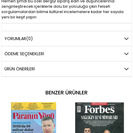
Hemen şimdi bu özel dergiyi sipariş edin ve düşüncelerinizi
zenginleştirecek içeriklerle dolu bir yolculuğa çıkın Felsefi
sorgulamalardan bilime kültürel incelemelere kadar her sayıda
yeni bir keşif yapın
YORUMLAR
(0)
ÖDEME SEÇENEKLERI
ÜRÜN ÖNERILERI
BENZER ÜRÜNLER