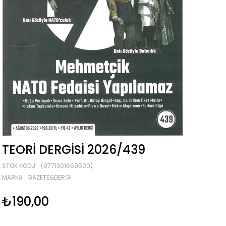
TEORI DERGISI 2026/439
STOK KODU
(9771301669500)
MARKA
:
GAZETE&DERGI
₺190,00