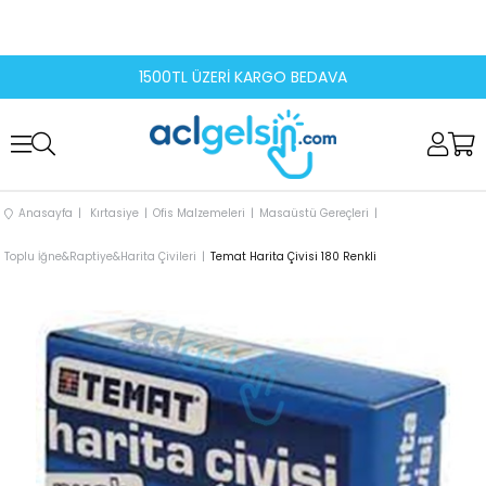
1500TL ÜZERİ KARGO BEDAVA
Anasayfa
Kırtasiye
Ofis Malzemeleri
Masaüstü Gereçleri
Toplu İğne&Raptiye&Harita Çivileri
Temat Harita Çivisi 180 Renkli