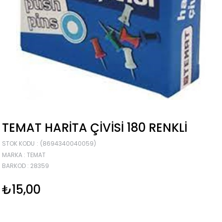
TEMAT HARITA ÇIVISI 180 RENKLI
STOK KODU
(8694340040059)
MARKA
:
TEMAT
BARKOD
:
28359
₺15,00