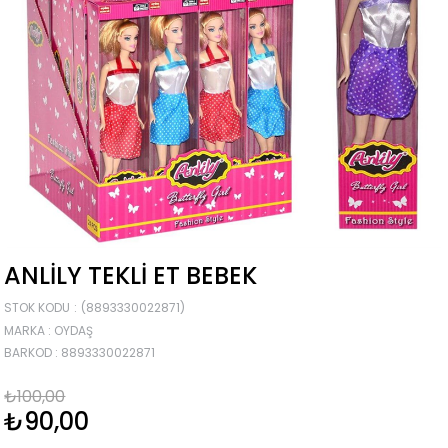
ANLILY TEKLI ET BEBEK
STOK KODU
(8893330022871)
MARKA
:
OYDAŞ
BARKOD
:
8893330022871
₺100,00
₺90,00