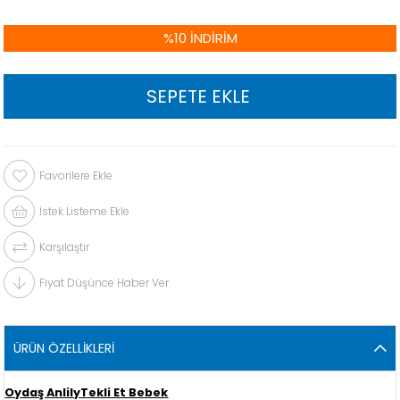
%
10
İNDIRIM
Favorilere Ekle
İstek Listeme Ekle
Karşılaştır
Fiyat Düşünce Haber Ver
ÜRÜN ÖZELLIKLERI
Oydaş AnlilyTekli Et Bebek