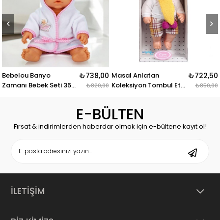
ou Banyo
₺738,00
Masal Anlatan
₺722,50
Kucuk A
 Bebek Seti 35
Koleksiyon Tombul Et
Pota
₺820,00
₺850,00
Bebek
E-BÜLTEN
Fırsat & indirimlerden haberdar olmak için e-bültene kayıt ol!
İLETİŞİM