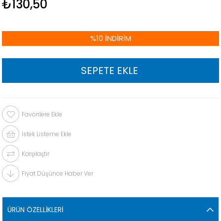
₺130,50
%
10
İNDIRIM
Favorilere Ekle
İstek Listeme Ekle
Karşılaştır
Fiyat Düşünce Haber Ver
ÜRÜN ÖZELLIKLERI