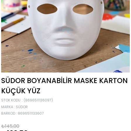
SÜDOR BOYANABILIR MASKE KARTON
KÜÇÜK YÜZ
STOK KODU
(8696511136097)
MARKA
:
SÜDOR
BARKOD
:
8696511133607
₺145,00