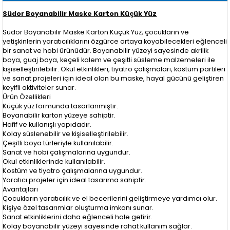
Südor Boyanabilir Maske Karton Küçük Yüz
Südor Boyanabilir Maske Karton Küçük Yüz, çocukların ve
yetişkinlerin yaratıcılıklarını özgürce ortaya koyabilecekleri eğlenceli
bir sanat ve hobi ürünüdür. Boyanabilir yüzeyi sayesinde akrilik
boya, guaj boya, keçeli kalem ve çeşitli süsleme malzemeleri ile
kişiselleştirilebilir. Okul etkinlikleri, tiyatro çalışmaları, kostüm partileri
ve sanat projeleri için ideal olan bu maske, hayal gücünü geliştiren
keyifli aktiviteler sunar.
Ürün Özellikleri
Küçük yüz formunda tasarlanmıştır.
Boyanabilir karton yüzeye sahiptir.
Hafif ve kullanışlı yapıdadır.
Kolay süslenebilir ve kişiselleştirilebilir.
Çeşitli boya türleriyle kullanılabilir.
Sanat ve hobi çalışmalarına uygundur.
Okul etkinliklerinde kullanılabilir.
Kostüm ve tiyatro çalışmalarına uygundur.
Yaratıcı projeler için ideal tasarıma sahiptir.
Avantajları
Çocukların yaratıcılık ve el becerilerini geliştirmeye yardımcı olur.
Kişiye özel tasarımlar oluşturma imkanı sunar.
Sanat etkinliklerini daha eğlenceli hale getirir.
Kolay boyanabilir yüzeyi sayesinde rahat kullanım sağlar.