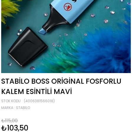
STABILO BOSS ORIGINAL FOSFORLU
KALEM ESINTILI MAVI
STOK KODU
(4006381566018)
MARKA
:
STABILO
₺115,00
₺103,50