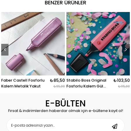
BENZER ÜRÜNLER
l Fosforlu
₺85,50
Stabilo Boss Original
₺103,50
Stabilo Boss 
k Yakut
Fosforlu Kalem Gül
Fosforlu Kale
₺95,00
₺115,00
Pembe
Fuşya
E-BÜLTEN
Fırsat & indirimlerden haberdar olmak için e-bültene kayıt ol!