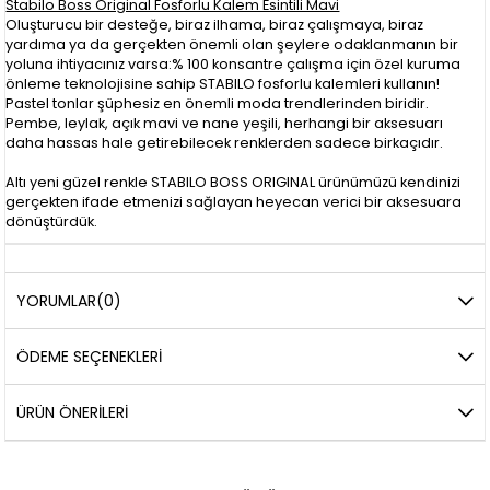
Stabilo Boss Original Fosforlu Kalem Esintili Mavi
Oluşturucu bir desteğe, biraz ilhama, biraz çalışmaya, biraz
yardıma ya da gerçekten önemli olan şeylere odaklanmanın bir
yoluna ihtiyacınız varsa:% 100 konsantre çalışma için özel kuruma
önleme teknolojisine sahip STABILO fosforlu kalemleri kullanın!
Pastel tonlar şüphesiz en önemli moda trendlerinden biridir.
Pembe, leylak, açık mavi ve nane yeşili, herhangi bir aksesuarı
daha hassas hale getirebilecek renklerden sadece birkaçıdır.
Altı yeni güzel renkle STABILO BOSS ORIGINAL ürünümüzü kendinizi
gerçekten ifade etmenizi sağlayan heyecan verici bir aksesuara
dönüştürdük.
YORUMLAR
(0)
ÖDEME SEÇENEKLERI
ÜRÜN ÖNERILERI