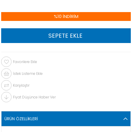
%
10
İNDIRIM
Favorilere Ekle
İstek Listeme Ekle
Karşılaştır
Fiyat Düşünce Haber Ver
ÜRÜN ÖZELLIKLERI