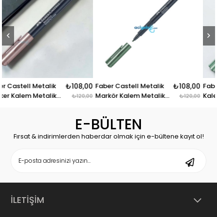
k
₺108,00
Faber Castell Metalik
₺108,00
Faber Castell Marker
k
Markör Kalem Metalik
Kalem Metalik Yeşil
₺120,00
₺120,00
Orman Yeşili
Wanderlust
E-BÜLTEN
Fırsat & indirimlerden haberdar olmak için e-bültene kayıt ol!
İLETİŞİM