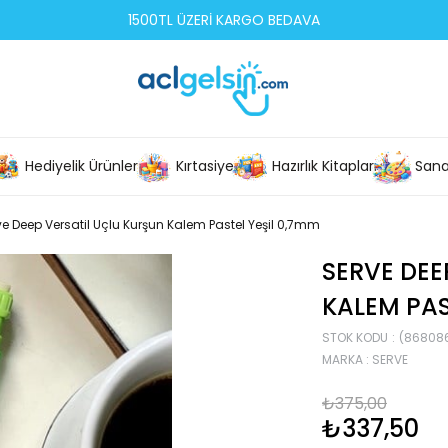
1500TL ÜZERİ KARGO BEDAVA
Hediyelik Ürünler
Kırtasiye
Hazırlık Kitapları
Sana
ve Deep Versatil Uçlu Kurşun Kalem Pastel Yeşil 0,7mm
SERVE DEE
KALEM PAS
STOK KODU
(86808
MARKA
:
SERVE
₺375,00
₺337,50