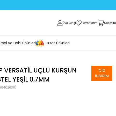
Üye Girişi
Favorilerim
Sepetim
tsal ve Hobi Ürünleri
Fırsat Ürünleri
P VERSATIL UÇLU KURŞUN
%
10
İNDIRIM
TEL YEŞIL 0,7MM
69402638)