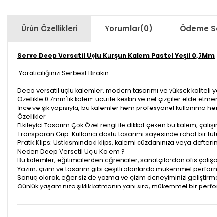
Ürün Özellikleri
Yorumlar
(0)
Ödeme Se
Serve Deep Versatil Uçlu Kurşun Kalem Pastel Yeşil 0,7Mm
Yaratıcılığınızı Serbest Bırakın
Deep versatil uçlu kalemler, modern tasarımı ve yüksek kaliteli y
Özellikle 0.7mm'lik kalem ucu ile keskin ve net çizgiler elde etmen
İnce ve şık yapısıyla, bu kalemler hem profesyonel kullanıma h
Özellikler:
Etkileyici Tasarım:Çok Özel rengi ile dikkat çeken bu kalem, çalışırke
Transparan Grip: Kullanıcı dostu tasarımı sayesinde rahat bir tut
Pratik Klips: Üst kısmındaki klips, kalemi cüzdanınıza veya defteri
Neden Deep Versatil Uçlu Kalem ?
Bu kalemler, eğitimcilerden öğrenciler, sanatçılardan ofis çalışa
Yazım, çizim ve tasarım gibi çeşitli alanlarda mükemmel performan
Sonuç olarak, eğer siz de yazma ve çizim deneyiminizi geliştirmek
Günlük yaşamınıza şıklık katmanın yanı sıra, mükemmel bir perform