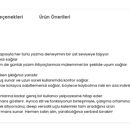
çenekleri
Ürün Önerileri
apısıyla her türlü yazma deneyimini bir üst seviyeye taşıyor.
izi sağlar.
em de günlük yazım ihtiyaçlarınıza mükemmel bir şekilde uyum sağlar.
n şıklığınızı yansıtır.
uş sunar ve uzun süreli kullanımda konfor sağlar.
nize kolayca sabitlemenizi sağlar, böylece kaybolma riski en aza indirili
nlarına kadar geniş bir kullanıcı yelpazesine hitap eder.
s gösterir. Ayrıca stil ve fonksiyonun birleşimiyle, çalışma ortamınızı 
 istiyorsanız, deep versatil uçlu kalemler tam aradığınız ürün.
ans sunar. Hemen satın alın, yaratıcılığınızı serbest bırakın!