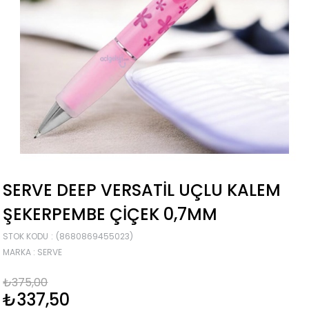
SERVE DEEP VERSATIL UÇLU KALEM
ŞEKERPEMBE ÇIÇEK 0,7MM
STOK KODU
(8680869455023)
MARKA
:
SERVE
₺375,00
₺337,50