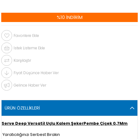
%
10
İNDIRIM
Favorilere Ekle
İstek Listeme Ekle
Karşılaştır
Fiyat Düşünce Haber Ver
Gelince Haber Ver
ÜRÜN ÖZELLIKLERI
Serve Deep Versatil Uçlu Kalem ŞekerPembe Çiçek 0,7Mm
Yaratıcılığınızı Serbest Bırakın