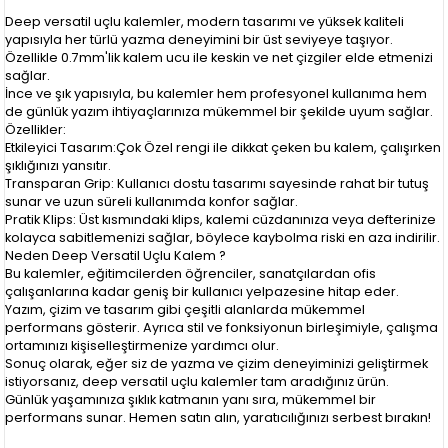
Deep versatil uçlu kalemler, modern tasarımı ve yüksek kaliteli
yapısıyla her türlü yazma deneyimini bir üst seviyeye taşıyor.
Özellikle 0.7mm'lik kalem ucu ile keskin ve net çizgiler elde etmenizi
sağlar.
İnce ve şık yapısıyla, bu kalemler hem profesyonel kullanıma hem
de günlük yazım ihtiyaçlarınıza mükemmel bir şekilde uyum sağlar.
Özellikler:
Etkileyici Tasarım:Çok Özel rengi ile dikkat çeken bu kalem, çalışırken
şıklığınızı yansıtır.
Transparan Grip: Kullanıcı dostu tasarımı sayesinde rahat bir tutuş
sunar ve uzun süreli kullanımda konfor sağlar.
Pratik Klips: Üst kısmındaki klips, kalemi cüzdanınıza veya defterinize
kolayca sabitlemenizi sağlar, böylece kaybolma riski en aza indirilir.
Neden Deep Versatil Uçlu Kalem ?
Bu kalemler, eğitimcilerden öğrenciler, sanatçılardan ofis
çalışanlarına kadar geniş bir kullanıcı yelpazesine hitap eder.
Yazım, çizim ve tasarım gibi çeşitli alanlarda mükemmel
performans gösterir. Ayrıca stil ve fonksiyonun birleşimiyle, çalışma
ortamınızı kişiselleştirmenize yardımcı olur.
Sonuç olarak, eğer siz de yazma ve çizim deneyiminizi geliştirmek
istiyorsanız, deep versatil uçlu kalemler tam aradığınız ürün.
Günlük yaşamınıza şıklık katmanın yanı sıra, mükemmel bir
performans sunar. Hemen satın alın, yaratıcılığınızı serbest bırakın!