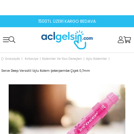
1500TL ÜZERİ KARGO BEDAVA
Anasayfa
Kırtasiye
Kalemler Ve Yazı Gereçleri
Uçlu Kalemler
Serve Deep Versatil Uçlu Kalem Şekerpembe Çiçek 0,7mm