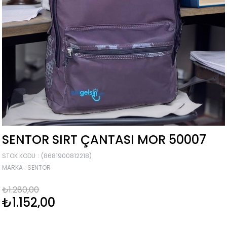
SENTOR SIRT ÇANTASI MOR 50007
STOK KODU
(8681900812218)
MARKA
:
SENTOR
₺1.280,00
₺1.152,00