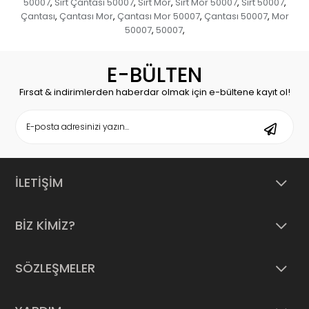
50007
Sırt Çantası 50007
Sırt Mor
Sırt Mor 50007
Sırt 50007
,
,
,
,
,
Çantası
Çantası Mor
Çantası Mor 50007
Çantası 50007
Mor
,
,
,
,
50007
50007
,
,
E-BÜLTEN
Fırsat & indirimlerden haberdar olmak için e-bültene kayıt ol!
İLETİŞİM
BİZ KİMİZ?
SÖZLEŞMELER