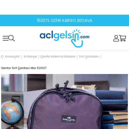
1500TL ÜZERİ KARGO BEDAVA
Anasayfa
Kırtasiye
Çanta Kalemlik Matara
Sırt Çantaları
Sentor Sırt Çantası Mor 50007