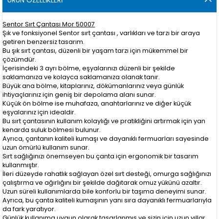
Sentor Sırt Çantası Mor 50007
Şık ve fonksiyonel Sentor sırt çantası , varlıkları ve tarzı bir araya
getiren benzersiz tasarım.
Bu şık sırt çantası, düzenli bir yaşam tarzı için mükemmel bir
çözümdür.
İçerisindeki 3 ayrı bölme, eşyalarınızı düzenli bir şekilde
saklamanıza ve kolayca saklamanıza olanak tanır.
Büyük ana bölme, kitaplarınız, dökümanlarınız veya günlük
ihtiyaçlarınız için geniş bir depolama alanı sunar.
Küçük ön bölme ise muhafaza, anahtarlarınız ve diğer küçük
eşyalarınız için idealdir.
Bu sırt çantasının kullanım kolaylığı ve pratikliğini artırmak için yan
kenarda suluk bölmesi bulunur.
Ayrıca, çantanın kaliteli kumaşı ve dayanıklı fermuarları sayesinde
uzun ömürlü kullanım sunar.
Sırt sağlığınızı önemseyen bu çanta için ergonomik bir tasarım
kullanmıştır.
İleri düzeyde rahatlık sağlayan özel sırt desteği, omurga sağlığınızı
çalıştırma ve ağırlığını bir şekilde dağıtarak omuz yükünü azaltır.
Uzun süreli kullanımlarda bile konforlu bir taşıma deneyimi sunar.
Ayrıca, bu çanta kaliteli kumaşının yanı sıra dayanıklı fermuarlarıyla
da fark yaratıyor.
Günlük kullanıma uygun olarak tasarlanmış ve sizin için uzun yıllar