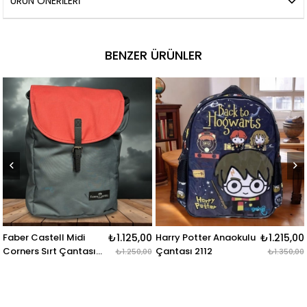
ÜRÜN ÖNERILERI
BENZER ÜRÜNLER
Midi
₺1.125,00
Harry Potter Anaokulu
₺1.215,00
Us Polo Sırt Ça
antası
Çantası 2112
Mor 23184
₺1.250,00
₺1.350,00