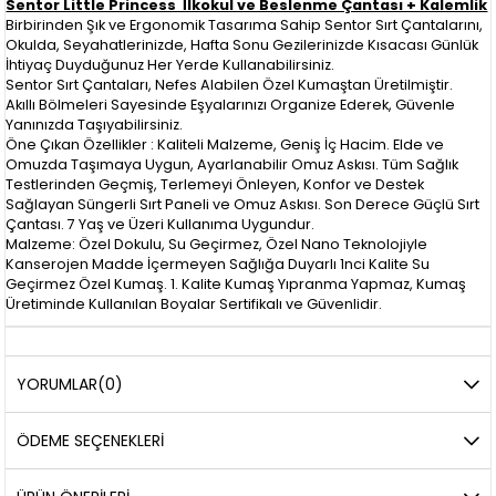
Sentor Little Princess İlkokul ve Beslenme Çantası + Kalemlik
Birbirinden Şık ve Ergonomik Tasarıma Sahip Sentor Sırt Çantalarını,
Okulda, Seyahatlerinizde, Hafta Sonu Gezilerinizde Kısacası Günlük
İhtiyaç Duyduğunuz Her Yerde Kullanabilirsiniz.
Sentor Sırt Çantaları, Nefes Alabilen Özel Kumaştan Üretilmiştir.
Akıllı Bölmeleri Sayesinde Eşyalarınızı Organize Ederek, Güvenle
Yanınızda Taşıyabilirsiniz.
Öne Çıkan Özellikler : Kaliteli Malzeme, Geniş İç Hacim. Elde ve
Omuzda Taşımaya Uygun, Ayarlanabilir Omuz Askısı. Tüm Sağlık
Testlerinden Geçmiş, Terlemeyi Önleyen, Konfor ve Destek
Sağlayan Süngerli Sırt Paneli ve Omuz Askısı. Son Derece Güçlü Sırt
Çantası. 7 Yaş ve Üzeri Kullanıma Uygundur.
Malzeme: Özel Dokulu, Su Geçirmez, Özel Nano Teknolojiyle
Kanserojen Madde İçermeyen Sağlığa Duyarlı 1nci Kalite Su
Geçirmez Özel Kumaş. 1. Kalite Kumaş Yıpranma Yapmaz, Kumaş
Üretiminde Kullanılan Boyalar Sertifikalı ve Güvenlidir.
YORUMLAR
(0)
ÖDEME SEÇENEKLERI