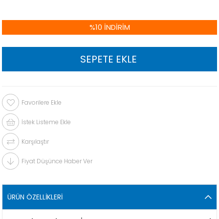
%
10
İNDIRIM
Favorilere Ekle
İstek Listeme Ekle
Karşılaştır
Fiyat Düşünce Haber Ver
ÜRÜN ÖZELLIKLERI