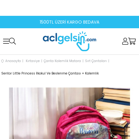
1500TL ÜZERİ KARGO BEDAVA
Anasayfa
Kırtasiye
Çanta Kalemlik Matara
Sırt Çantaları
Sentor Little Princess İlkokul Ve Beslenme Çantası + Kalemlik