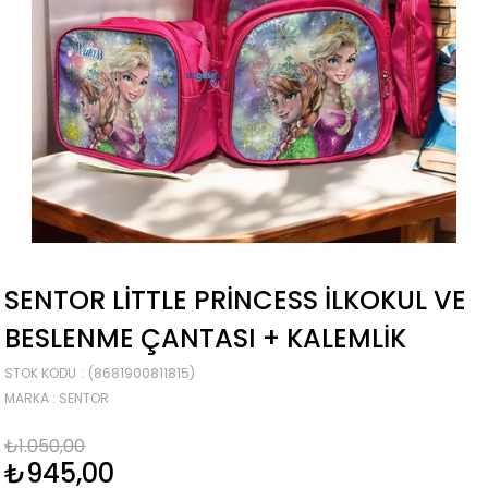
SENTOR LITTLE PRINCESS İLKOKUL VE
BESLENME ÇANTASI + KALEMLIK
STOK KODU
(8681900811815)
MARKA
:
SENTOR
₺1.050,00
₺945,00