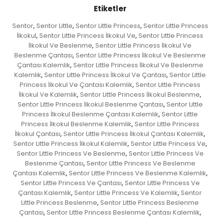
Etiketler
Sentor
Sentor Little
Sentor Little Princess
Sentor Little Princess
,
,
,
İlkokul
Sentor Little Princess İlkokul Ve
Sentor Little Princess
,
,
İlkokul Ve Beslenme
Sentor Little Princess İlkokul Ve
,
Beslenme Çantası
Sentor Little Princess İlkokul Ve Beslenme
,
Çantası Kalemlik
Sentor Little Princess İlkokul Ve Beslenme
,
Kalemlik
Sentor Little Princess İlkokul Ve Çantası
Sentor Little
,
,
Princess İlkokul Ve Çantası Kalemlik
Sentor Little Princess
,
İlkokul Ve Kalemlik
Sentor Little Princess İlkokul Beslenme
,
,
Sentor Little Princess İlkokul Beslenme Çantası
Sentor Little
,
Princess İlkokul Beslenme Çantası Kalemlik
Sentor Little
,
Princess İlkokul Beslenme Kalemlik
Sentor Little Princess
,
İlkokul Çantası
Sentor Little Princess İlkokul Çantası Kalemlik
,
,
Sentor Little Princess İlkokul Kalemlik
Sentor Little Princess Ve
,
,
Sentor Little Princess Ve Beslenme
Sentor Little Princess Ve
,
Beslenme Çantası
Sentor Little Princess Ve Beslenme
,
Çantası Kalemlik
Sentor Little Princess Ve Beslenme Kalemlik
,
,
Sentor Little Princess Ve Çantası
Sentor Little Princess Ve
,
Çantası Kalemlik
Sentor Little Princess Ve Kalemlik
Sentor
,
,
Little Princess Beslenme
Sentor Little Princess Beslenme
,
Çantası
Sentor Little Princess Beslenme Çantası Kalemlik
,
,