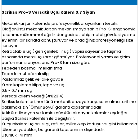
Scrikss Pro-S Versatil Uçlu Kalem 0.7 Siyah
Mekanik kurşun kalemde profesyonellik arayanların tercihi.
Olağanüstü mekanik Japon mekanizmaya sahip Pro-S; ergonomik
tasarımı, mükemmel ağırlık dengesine sahip metal gövdesi yazma
eylemini bir sanata dönüştürüyor ve aradığınız profesyonellği size
sunuyor.
Retractable uç ( geri çekilebilir uç ) yapısı sayesinde taşıma
esnasında metal uç zarar görmüyor. Profesyonel yazım ve çizim
performansı arıyorsanız Pro-S tam size göre.
Tepeden basmalı mekanizma
Tepede muhafazalı silgi
Paslanmaz çelik ve lake gövde
Krom kaplama klips, tepe ve uç
0,5 - 0,7 mm uç
Versatil kalem yedeği(#82314)
Scrikss kalemleri, her türlü mekanik arızaya karşı, satın alma tarihine
bakılmaksızın "Ömür Boyu" garanti kapsamındadır.
Artık üretilmeyen ve tamiri mümkün olmayan kalemler eşdeğer
başka Scrikss kalemleri ile değiştirilir.
Kurşunkalem uçları, silgi, refiller, mürekkep kartuşu vs. gibi kullanımla
tükenen yedekler, bu garanti kapsamının dışındadır.
Uzunluk: 141 mm