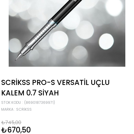
SCRIKSS PRO-S VERSATIL UÇLU
KALEM 0.7 SIYAH
STOK KODU
(8690187369971)
MARKA
:
SCRIKSS
₺745,00
₺670,50