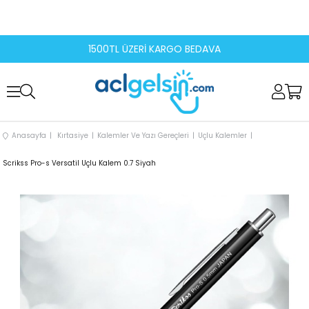
1500TL ÜZERİ KARGO BEDAVA
Anasayfa
Kırtasiye
Kalemler Ve Yazı Gereçleri
Uçlu Kalemler
Scrikss Pro-s Versatil Uçlu Kalem 0.7 Siyah