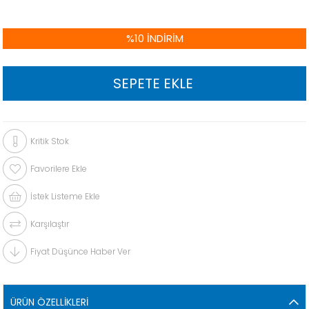
%
10
İNDIRIM
Kritik Stok
Favorilere Ekle
İstek Listeme Ekle
Karşılaştır
Fiyat Düşünce Haber Ver
ÜRÜN ÖZELLIKLERI