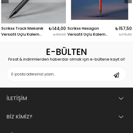
rikss Track Mekanik
₺144,00
Scrikss Hexagon
₺157,50
Lam
rsatil Uçlu Kalem
Versatil Uçlu Kalem
Ka
₺160,00
₺175,00
şil 0.7 Mm
Mat Kırmızı 05 Mm
E-BÜLTEN
Fırsat & indirimlerden haberdar olmak için e-bültene kayıt ol!
İLETİŞİM
BİZ KİMİZ?