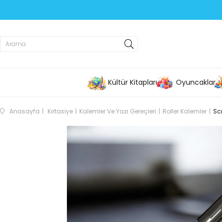
Kültür Kitapları
Oyuncaklar
Anasayfa
Kırtasiye
Kalemler Ve Yazı Gereçleri
Roller Kalemler
Sc