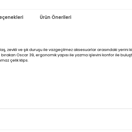
çenekleri
Ürün Önerileri
daş, zevkli ve şık duruşu ile vazgeçilmez aksesuarlar arasındaki yerini 
an bırakan Oscar 39, ergonomik yapısı ile yazma işlevini konfor ile buluş
az çelik klips.