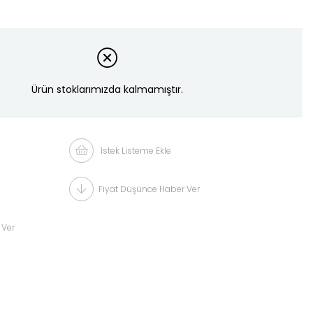
Ürün stoklarımızda kalmamıştır.
İstek Listeme Ekle
Fiyat Düşünce Haber Ver
 Ver