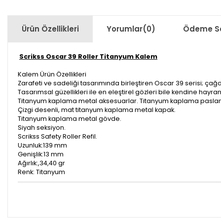
Ürün Özellikleri
Yorumlar
(0)
Ödeme Se
Scrikss Oscar 39 Roller Titanyum Kalem
Kalem Ürün Özellikleri
Zarafeti ve sadeliği tasarımında birleştiren Oscar 39 serisi; çağ
Tasarımsal güzellikleri ile en eleştirel gözleri bile kendine hayr
Titanyum kaplama metal aksesuarlar. Titanyum kaplama paslanm
Çizgi desenli, mat titanyum kaplama metal kapak.
Titanyum kaplama metal gövde.
Siyah seksiyon.
Scrikss Safety Roller Refil.
Uzunluk:139 mm
Genişlik:13 mm
Ağırlık:,34,40 gr
Renk: Titanyum