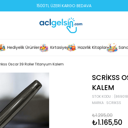
1500TL ÜZERİ KARGO BEDAVA
Hediyelik Ürünler
Kırtasiye
Hazırlık Kitapları
Sana
rikss Oscar 39 Roller Titanyum Kalem
SCRIKSS O
KALEM
STOK KODU
(86901
MARKA
:
SCRIKSS
₺1.295,00
₺1.165,50