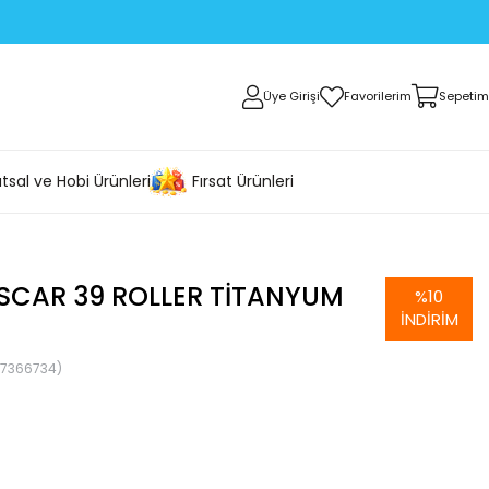
Üye Girişi
Favorilerim
Sepetim
tsal ve Hobi Ürünleri
Fırsat Ürünleri
SCAR 39 ROLLER TITANYUM
%
10
İNDIRIM
87366734)