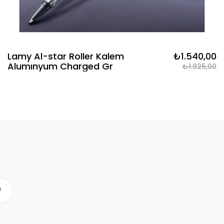
Lamy Al-star Roller Kalem
₺1.540,00
Alumınyum Charged Gr
₺1.925,00