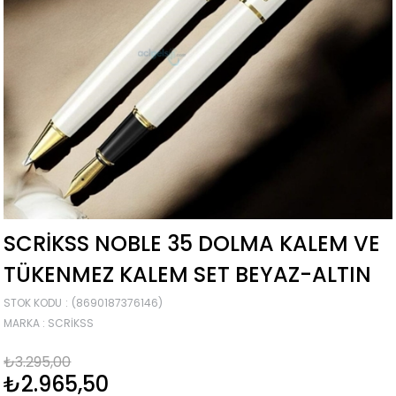
SCRIKSS NOBLE 35 DOLMA KALEM VE
TÜKENMEZ KALEM SET BEYAZ-ALTIN
STOK KODU
(8690187376146)
MARKA
:
SCRIKSS
₺3.295,00
₺2.965,50