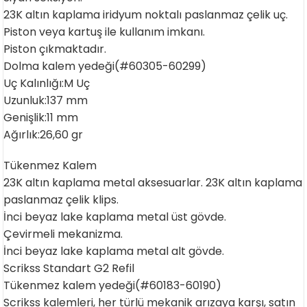
23K altın kaplama iridyum noktalı paslanmaz çelik uç.
Piston veya kartuş ile kullanım imkanı.
Piston çıkmaktadır.
Dolma kalem yedeği(#60305-60299)
Uç Kalınlığı:M Uç
Uzunluk:137 mm
Genişlik:11 mm
Ağırlık:26,60 gr
Tükenmez Kalem
23K altın kaplama metal aksesuarlar. 23K altın kaplama
paslanmaz çelik klips.
İnci beyaz lake kaplama metal üst gövde.
Çevirmeli mekanizma.
İnci beyaz lake kaplama metal alt gövde.
Scrikss Standart G2 Refil
Tükenmez kalem yedeği(#60183-60190)
Scrikss kalemleri, her türlü mekanik arızaya karşı, satın