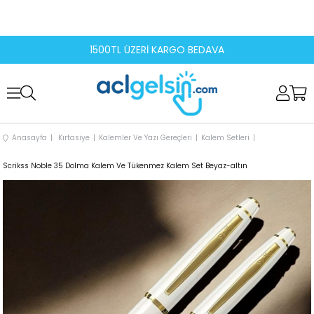
1500TL ÜZERİ KARGO BEDAVA
Anasayfa
Kırtasiye
Kalemler Ve Yazı Gereçleri
Kalem Setleri
Scrikss Noble 35 Dolma Kalem Ve Tükenmez Kalem Set Beyaz-altın