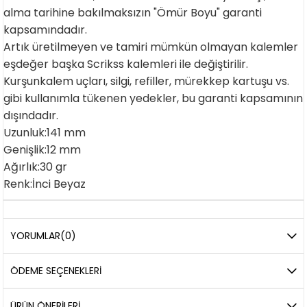
alma tarihine bakılmaksızın "Ömür Boyu" garanti
kapsamındadır.
Artık üretilmeyen ve tamiri mümkün olmayan kalemler
eşdeğer başka Scrikss kalemleri ile değiştirilir.
Kurşunkalem uçları, silgi, refiller, mürekkep kartuşu vs.
gibi kullanımla tükenen yedekler, bu garanti kapsamının
dışındadır.
Uzunluk:141 mm
Genişlik:12 mm
Ağırlık:30 gr
Renk:İnci Beyaz
YORUMLAR
(0)
ÖDEME SEÇENEKLERI
ÜRÜN ÖNERILERI