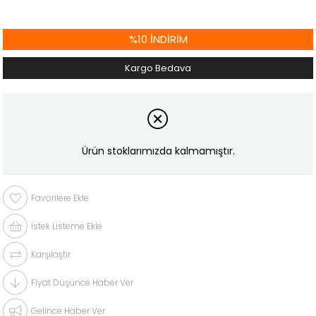
%
10
İNDIRIM
Kargo Bedava
Ürün stoklarımızda kalmamıştır.
Favorilere Ekle
İstek Listeme Ekle
Karşılaştır
Fiyat Düşünce Haber Ver
Gelince Haber Ver