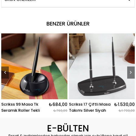
BENZER ÜRÜNLER
₺684,00
Scrikss 17 Çiftli Masa
₺1.530,00
Scriks 17 Masa Takımı
₺
Takımı Silver Siyah
Sılver Çiftli Bordo
₺760,00
₺1.700,00
E-BÜLTEN
Fırsat & indirimlerden haberdar olmak için e-bültene kayıt ol!