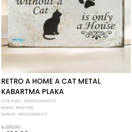
RETRO A HOME A CAT METAL
KABARTMA PLAKA
STOK KODU
(4405323986073)
MARKA
:
NHLSTORE
BARKOD
:
4405323986073
₺200,00