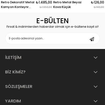
l
₺1.485,00
Retro Metal Beyaz
₺126,00
Retro Full Service Met
Kova Küçük
Kabartma Baskı Plak
₺1.650,00
₺140,00
E-BÜLTEN
Fırsat & indirimlerden haberdar olmak için e-bültene kayıt ol!
İLETİŞİM
BİZ KİMİZ?
SÖZLEŞMELER
YARDIM