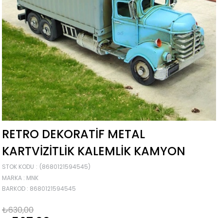
RETRO DEKORATIF METAL
KARTVIZITLIK KALEMLIK KAMYON
STOK KODU
(8680121594545)
MARKA
:
MNK
BARKOD
:
8680121594545
₺630,00