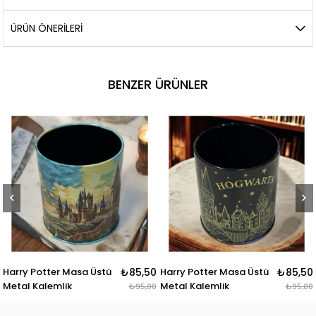
ÜRÜN ÖNERILERI
BENZER ÜRÜNLER
er Masa Üstü
₺85,50
Harry Potter Masa Üstü
₺85,50
Harry Potte
mlik
Metal Kalemlik
Metal Kalem
₺95,00
₺95,00